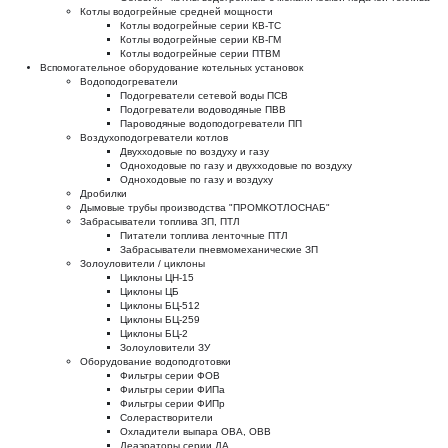
Котлы водогрейные средней мощности
Котлы водогрейные серии КВ-ТС
Котлы водогрейные серии КВ-ГМ
Котлы водогрейные серии ПТВМ
Вспомогательное оборудование котельных установок
Водоподогреватели
Подогреватели сетевой воды ПСВ
Подогреватели водоводяные ПВВ
Пароводяные водоподогреватели ПП
Воздухоподогреватели котлов
Двухходовые по воздуху и газу
Одноходовые по газу и двухходовые по воздуху
Одноходовые по газу и воздуху
Дробилки
Дымовые трубы производства "ПРОМКОТЛОСНАБ"
Забрасыватели топлива ЗП, ПТЛ
Питатели топлива ленточные ПТЛ
Забрасыватели пневмомеханические ЗП
Золоуловители / циклоны
Циклоны ЦН-15
Циклоны ЦБ
Циклоны БЦ-512
Циклоны БЦ-259
Циклоны БЦ-2
Золоуловители ЗУ
Оборудование водоподготовки
Фильтры серии ФОВ
Фильтры серии ФИПа
Фильтры серии ФИПр
Солерастворители
Охладители выпара ОВА, ОВВ
Деаэраторы серии ДА