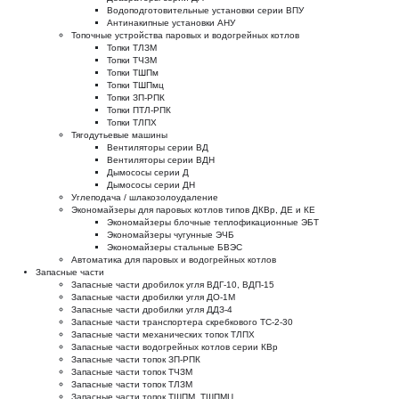
Водоподготовительные установки серии ВПУ
Антинакипные установки АНУ
Топочные устройства паровых и водогрейных котлов
Топки ТЛЗМ
Топки ТЧЗМ
Топки ТШПм
Топки ТШПмц
Топки ЗП-РПК
Топки ПТЛ-РПК
Топки ТЛПХ
Тягодутьевые машины
Вентиляторы серии ВД
Вентиляторы серии ВДН
Дымососы серии Д
Дымососы серии ДН
Углеподача / шлакозолоудаление
Экономайзеры для паровых котлов типов ДКВр, ДЕ и КЕ
Экономайзеры блочные теплофикационные ЭБТ
Экономайзеры чугунные ЭЧБ
Экономайзеры стальные БВЭС
Автоматика для паровых и водогрейных котлов
Запасные части
Запасные части дробилок угля ВДГ-10, ВДП-15
Запасные части дробилки угля ДО-1М
Запасные части дробилки угля ДДЗ-4
Запасные части транспортера скребкового ТС-2-30
Запасные части механических топок ТЛПХ
Запасные части водогрейных котлов серии КВр
Запасные части топок ЗП-РПК
Запасные части топок ТЧЗМ
Запасные части топок ТЛЗМ
Запасные части топок ТШПМ, ТШПМЦ