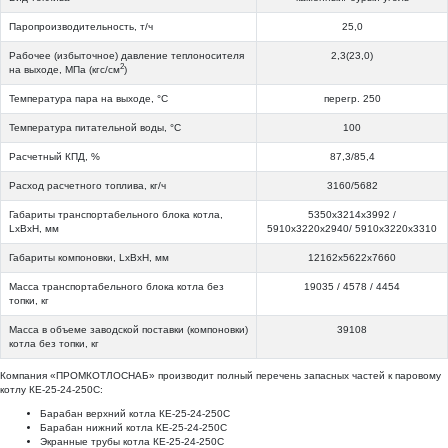
Паропроизводительность, т/ч
25,0
Рабочее (избыточное) давление теплоносителя
2,3(23,0)
2
на выходе, МПа (кгс/см
)
Температура пара на выходе, °С
перегр. 250
Температура питательной воды, °С
100
Расчетный КПД, %
87,3/85,4
Расход расчетного топлива, кг/ч
3160/5682
Габариты транспортабельного блока котла,
5350x3214x3992 /
LхВхH, мм
5910x3220x2940/ 5910x3220x3310
Габариты компоновки, LхВхH, мм
12162х5622х7660
Масса транспортабельного блока котла без
19035 / 4578 / 4454
топки, кг
Масса в объеме заводской поставки (компоновки)
39108
котла без топки, кг
Компания «ПРОМКОТЛОСНАБ» производит полный перечень запасных частей к паровому
котлу КЕ-25-24-250С:
Барабан верхний котла КЕ-25-24-250С
Барабан нижний котла КЕ-25-24-250С
Экранные трубы котла КЕ-25-24-250С