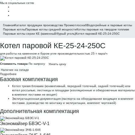
Мы в социальных сетях
Главная
Каталог продукции производства Промкотлоснаб
Водогрейные и паровые котлы
Паровые котлы
Паровые котлы средней мощности
Котлы паровые на твердом топливе
Паровые котлы серии КЕ (каменный/бурый уголь)
Котел паровой КЕ-25-24-250С
Котел паровой КЕ-25-24-250С
для работы на каменном и буром угле производительностью 25 т пара/ч
Стоимость товара
По запросу
Узнать цену
Наличие на складе
Подробнее
Базовая комплектация
Котел тремя блоками (конвективный, передний топочный, задний топочный) или
котел россыпью, лестницы и площадки (изоляционные и обмуровочные материалы
в комплект поставки не входят)
Эксплуатационная документация (паспорта на оборудование входящее в комплект
поставки, руководство по монтажу и эксплуатации, комплект чертежей)
Дополнительная комплектация
Экономайзер БВЭС-V-1