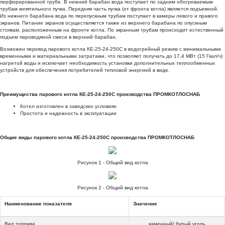
перфорированной трубе. В нижний барабан вода поступает по задним обогреваемым
трубам кипятильного пучка. Передняя часть пучка (от фронта котла) является подъемной.
Из нижнего барабана вода по перепускным трубам поступает в камеры левого и правого
экранов. Питание экранов осуществляется также из верхнего барабана по опускным
стоякам, расположенным на фронте котла. По экранным трубам происходит естественный
подъем пароводяной смеси в верхний барабан.
Возможен перевод парового котла КЕ-25-24-250С в водогрейный режим с минимальными
временными и материальными затратами, что позволяет получать до 17,4 МВт (15 Гкал/ч)
нагретой воды и исключает необходимость установки дополнительных теплообменных
устройств для обеспечения потребителей тепловой энергией в виде.
Преимущества парового котла КЕ-25-24-250С производства ПРОМКОТЛОСНАБ
Котел изготовлен в заводских условиях
Простота и надежность в эксплуатации
Общие виды парового котла КЕ-25-24-250С производства ПРОМКОТЛОСНАБ
Рисунок 1 - Общий вид котла
Рисунок 2 - Общий вид котла
Наименование показателя
Значение
Вид топлива
каменный/ бурый уголь