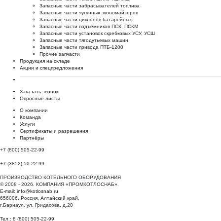
Запасные части забрасывателей топлива
Запасные части чугунных экономайзеров
Запасные части циклонов батарейных
Запасные части подъемников ПСК, ПСКМ
Запасные части установок скребковых УСУ, УСШ
Запасные части тягодутьевых машин
Запасные части привода ПТБ-1200
Прочие запчасти
Продукция на складе
Акции и спецпредложения
Заказать звонок
Опросные листы
О компании
Команда
Услуги
Сертификаты и разрешения
Партнёры
+7 (800) 505-22-99
+7 (3852) 50-22-99
ПРОИЗВОДСТВО КОТЕЛЬНОГО ОБОРУДОВАНИЯ
© 2008 - 2026. КОМПАНИЯ «ПРОМКОТЛОСНАБ».
E-mail:
info@kotlosnab.ru
656006
,
Россия
,
Алтайский край
,
г.Барнаул
,
ул. Гридасова, д.20
Тел.: 8 (800) 505-22-99