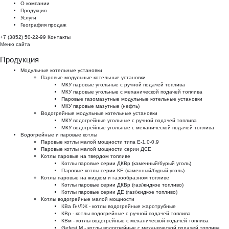
О компании
Продукция
Услуги
География продаж
+7 (3852) 50-22-99
Контакты
Меню сайта
Продукция
Модульные котельные установки
Паровые модульные котельные установки
МКУ паровые угольные с ручной подачей топлива
МКУ паровые угольные с механической подачей топлива
Паровые газомазутные модульные котельные установки
МКУ паровые мазутные (нефть)
Водогрейные модульные котельные установки
МКУ водогрейные угольные с ручной подачей топлива
МКУ водогрейные угольные с механической подачей топлива
Водогрейные и паровые котлы
Паровые котлы малой мощности типа Е-1,0-0,9
Паровые котлы малой мощности серии ДСЕ
Котлы паровые на твердом топливе
Котлы паровые серии ДКВр (каменный/бурый уголь)
Паровые котлы серии КЕ (каменный/бурый уголь)
Котлы паровые на жидком и газообразном топливе
Котлы паровые серии ДКВр (газ/жидкое топливо)
Котлы паровые серии ДЕ (газ/жидкое топливо)
Котлы водогрейные малой мощности
КВа Гн/ЛЖ - котлы водогрейные жаротрубные
КВр - котлы водогрейные с ручной подачей топлива
КВм - котлы водогрейные с механической подачей топлива
Gefest M - котлы водогрейные с механической подачей топлива