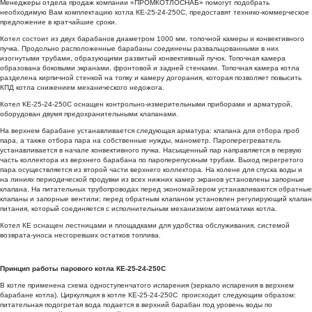
Менеджеры отдела продаж
компании «ПРОМКОТЛОСНАБ» помогут подобрать
необходимую Вам комплектацию котла КЕ-25-24-250С, предоставят технико-коммерческое
предложение в кратчайшие сроки.
Котел состоит из двух барабанов диаметром 1000 мм, топочной камеры и конвективного
пучка. Продольно расположенные барабаны соединены развальцованными в них
изогнутыми трубами, образующими развитый конвективный пучок. Топочная камера
образована боковыми экранами, фронтовой и задней стенками. Топочная камера котла
разделена кирпичной стенкой на топку и камеру догорания, которая позволяет повысить
КПД котла снижением механического недожога.
Котел КЕ-25-24-250С оснащен контрольно-измерительными приборами и арматурой,
оборудован двумя предохранительными клапанами.
На верхнем барабане устанавливается следующая арматура: клапана для отбора проб
пара, а также отбора пара на собственные нужды, манометр. Пароперегреватель
устанавливается в начале конвективного пучка. Насыщенный пар направляется в первую
часть коллектора из верхнего барабана по пароперепускным трубам. Выход перегретого
пара осуществляется из второй части верхнего коллектора. На колене для спуска воды и
на линиях периодической продувки из всех нижних камер экранов установлены запорные
клапана. На питательных трубопроводах перед экономайзером устанавливаются обратные
клапаны и запорные вентили; перед обратным клапаном установлен регулирующий клапан
питания, который соединяется с исполнительным механизмом автоматики котла.
Котел КЕ оснащен лестницами и площадками для удобства обслуживания, системой
возврата-уноса несгоревших остатков топлива.
Принцип работы парового котла КЕ-25-24-250С
В котле применена схема одноступенчатого испарения (зеркало испарения в верхнем
барабане котла). Циркуляция в котле КЕ-25-24-250С происходит следующим образом:
питательная подогретая вода подается в верхний барабан под уровень воды по