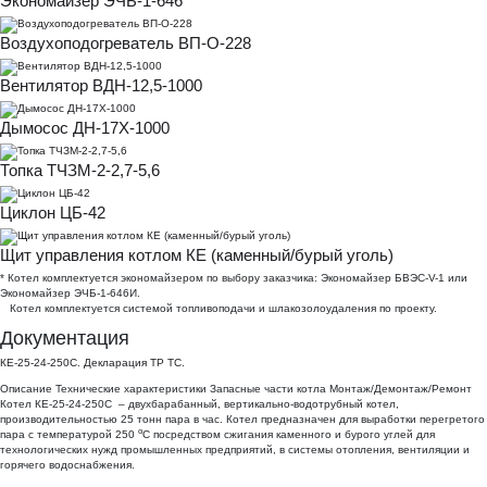
Экономайзер ЭЧБ-1-646
Воздухоподогреватель ВП-О-228
Вентилятор ВДН-12,5-1000
Дымосос ДН-17Х-1000
Топка ТЧЗМ-2-2,7-5,6
Циклон ЦБ-42
Щит управления котлом КЕ (каменный/бурый уголь)
* Котел комплектуется экономайзером по выбору заказчика: Экономайзер БВЭС-V-1 или
Экономайзер ЭЧБ-1-646И.
Котел комплектуется системой топливоподачи и шлакозолоудаления по проекту.
Документация
КЕ-25-24-250С. Декларация ТР ТС.
Описание
Технические характеристики
Запасные части котла
Монтаж/Демонтаж/Ремонт
Котел КЕ-25-24-250С – двухбарабанный, вертикально-водотрубный котел,
производительностью 25 тонн пара в час. Котел предназначен для выработки перегретого
о
пара с температурой 250
С посредством сжигания каменного и бурого углей для
технологических нужд промышленных предприятий, в системы отопления, вентиляции и
горячего водоснабжения.