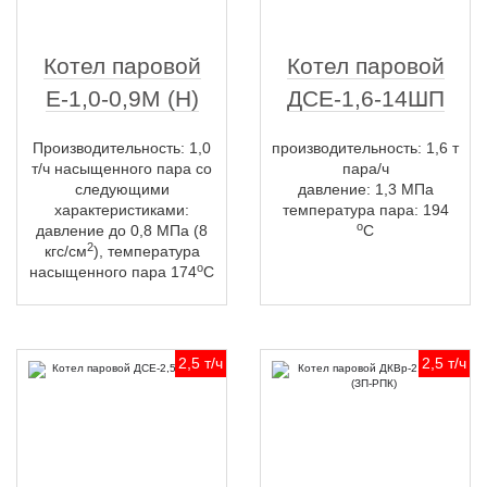
Котел паровой
Котел паровой
Е-1,0-0,9М (Н)
ДСЕ-1,6-14ШП
Производительность: 1,0
производительность: 1,6 т
т/ч насыщенного пара со
пара/ч
следующими
давление: 1,3 МПа
характеристиками:
температура пара: 194
о
давление до 0,8 МПа (8
С
2
кгс/см
), температура
о
насыщенного пара 174
С
2,5 т/ч
2,5 т/ч