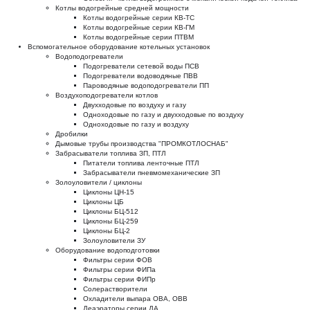
Котлы водогрейные средней мощности
Котлы водогрейные серии КВ-ТС
Котлы водогрейные серии КВ-ГМ
Котлы водогрейные серии ПТВМ
Вспомогательное оборудование котельных установок
Водоподогреватели
Подогреватели сетевой воды ПСВ
Подогреватели водоводяные ПВВ
Пароводяные водоподогреватели ПП
Воздухоподогреватели котлов
Двухходовые по воздуху и газу
Одноходовые по газу и двухходовые по воздуху
Одноходовые по газу и воздуху
Дробилки
Дымовые трубы производства "ПРОМКОТЛОСНАБ"
Забрасыватели топлива ЗП, ПТЛ
Питатели топлива ленточные ПТЛ
Забрасыватели пневмомеханические ЗП
Золоуловители / циклоны
Циклоны ЦН-15
Циклоны ЦБ
Циклоны БЦ-512
Циклоны БЦ-259
Циклоны БЦ-2
Золоуловители ЗУ
Оборудование водоподготовки
Фильтры серии ФОВ
Фильтры серии ФИПа
Фильтры серии ФИПр
Солерастворители
Охладители выпара ОВА, ОВВ
Деаэраторы серии ДА