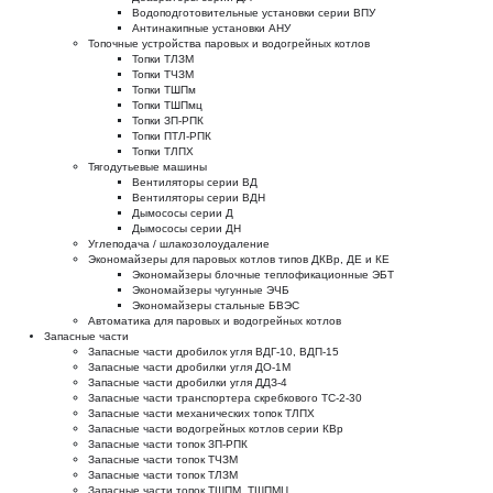
Водоподготовительные установки серии ВПУ
Антинакипные установки АНУ
Топочные устройства паровых и водогрейных котлов
Топки ТЛЗМ
Топки ТЧЗМ
Топки ТШПм
Топки ТШПмц
Топки ЗП-РПК
Топки ПТЛ-РПК
Топки ТЛПХ
Тягодутьевые машины
Вентиляторы серии ВД
Вентиляторы серии ВДН
Дымососы серии Д
Дымососы серии ДН
Углеподача / шлакозолоудаление
Экономайзеры для паровых котлов типов ДКВр, ДЕ и КЕ
Экономайзеры блочные теплофикационные ЭБТ
Экономайзеры чугунные ЭЧБ
Экономайзеры стальные БВЭС
Автоматика для паровых и водогрейных котлов
Запасные части
Запасные части дробилок угля ВДГ-10, ВДП-15
Запасные части дробилки угля ДО-1М
Запасные части дробилки угля ДДЗ-4
Запасные части транспортера скребкового ТС-2-30
Запасные части механических топок ТЛПХ
Запасные части водогрейных котлов серии КВр
Запасные части топок ЗП-РПК
Запасные части топок ТЧЗМ
Запасные части топок ТЛЗМ
Запасные части топок ТШПМ, ТШПМЦ