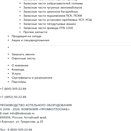
Запасные части забрасывателей топлива
Запасные части чугунных экономайзеров
Запасные части циклонов батарейных
Запасные части подъемников ПСК, ПСКМ
Запасные части установок скребковых УСУ, УСШ
Запасные части тягодутьевых машин
Запасные части привода ПТБ-1200
Прочие запчасти
Продукция на складе
Акции и спецпредложения
Заказать звонок
Опросные листы
О компании
Команда
Услуги
Сертификаты и разрешения
Партнёры
+7 (800) 505-22-99
+7 (3852) 50-22-99
ПРОИЗВОДСТВО КОТЕЛЬНОГО ОБОРУДОВАНИЯ
© 2008 - 2026. КОМПАНИЯ «ПРОМКОТЛОСНАБ».
E-mail:
info@kotlosnab.ru
656006
,
Россия
,
Алтайский край
,
г.Барнаул
,
ул. Гридасова, д.20
Тел.: 8 (800) 505-22-99