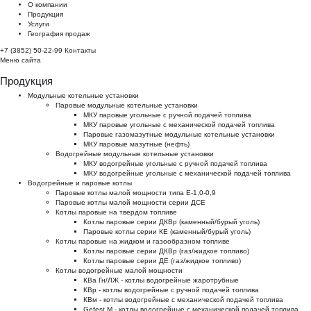
О компании
Продукция
Услуги
География продаж
+7 (3852) 50-22-99
Контакты
Меню сайта
Продукция
Модульные котельные установки
Паровые модульные котельные установки
МКУ паровые угольные с ручной подачей топлива
МКУ паровые угольные с механической подачей топлива
Паровые газомазутные модульные котельные установки
МКУ паровые мазутные (нефть)
Водогрейные модульные котельные установки
МКУ водогрейные угольные с ручной подачей топлива
МКУ водогрейные угольные с механической подачей топлива
Водогрейные и паровые котлы
Паровые котлы малой мощности типа Е-1,0-0,9
Паровые котлы малой мощности серии ДСЕ
Котлы паровые на твердом топливе
Котлы паровые серии ДКВр (каменный/бурый уголь)
Паровые котлы серии КЕ (каменный/бурый уголь)
Котлы паровые на жидком и газообразном топливе
Котлы паровые серии ДКВр (газ/жидкое топливо)
Котлы паровые серии ДЕ (газ/жидкое топливо)
Котлы водогрейные малой мощности
КВа Гн/ЛЖ - котлы водогрейные жаротрубные
КВр - котлы водогрейные с ручной подачей топлива
КВм - котлы водогрейные с механической подачей топлива
Gefest M - котлы водогрейные с механической подачей топлива