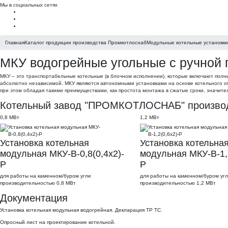
Мы в социальных сетях
Главная
Каталог продукции производства Промкотлоснаб
Модульные котельные установки
МКУ водогрейные угольные с ручной 
МКУ – это транспортабельные котельные (в блочном исполнении), которые включают полн
абсолютно независимой. МКУ являются автономными установками на основе котельного о
при этом обладая такими преимуществами, как простота монтажа в сжатые сроки, значите
Котельный завод "ПРОМКОТЛОСНАБ" производи
0,8 МВт
1,2 МВт
Установка котельная
Установка котельна
модульная МКУ-В-0,8(0,4х2)-
модульная МКУ-В-1,2
Р
Р
для работы на каменном/буром угле
для работы на каменном/буром уг
производительностью 0,8 МВт
производительностью 1,2 МВт
Документация
Установка котельная модульная водогрейная. Декларация ТР ТС.
Опросный лист на проектирование котельной.