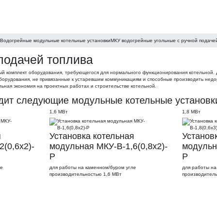
Водогрейные модульные котельные установки
МКУ водогрейные угольные с ручной подаче
подачей топлива
ый комплект оборудования, требующегося для нормального функционирования котельной. Д
борудования, не привязанные к устаревшим коммуникациям и способные производить нед
льная экономия на проектных работах и строительстве котельной.
т следующие модульные котельные установки 
1,6 МВт
1,8 МВт
я
Установка котельная
Установ
(0,6х2)-
модульная МКУ-В-1,6(0,8х2)-
модульн
Р
Р
ле
для работы на каменном/буром угле
для работы на
производительностью 1,6 МВт
производител