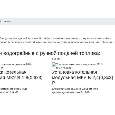
й топлива
ля установки данной котельной требуется немного времени, к тому же она может быть
орогую тепловую энергию. Модульные котельные установки полностью заменяют обычные,
водогрейные с ручной подачей топлива:
2,4 МВт
ка котельная
Установка котельная
ая МКУ-В-1,8(0,6х3)-
модульная МКУ-В-2,4(0,8х3)-
Р
 каменном/буром угле
для работы на каменном/буром угле
ьностью 1,8 МВт
производительностью 2,4 МВт