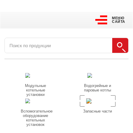
МЕНЮ
МЕНЮ
САЙТА
САЙТА
Модульные
Водогрейные и
котельные
паровые котлы
установки
Вспомогательное
Запасные части
оборудование
котельных
установок