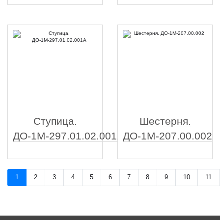
Ступица.
Шестерня.
ДО-1М-297.01.02.001А
ДО-1М-207.00.002
1
2
3
4
5
6
7
8
9
10
11