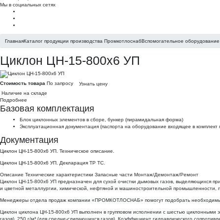
Мы в социальных сетях
Главная
Каталог продукции производства Промкотлоснаб
Вспомогательное оборудование 
Циклон ЦН-15-800х6 УП
Стоимость товара
По запросу
Узнать цену
Наличие на складе
Подробнее
Базовая комплектация
Блок циклонных элементов в сборе, бункер (пирамидальная форма)
Эксплуатационная документация (паспорта на оборудование входящее в комплект п
Документация
Циклон ЦН-15-800х6 УП. Техническое описание.
Циклон ЦН-15-800х6 УП. Декларация ТР ТС.
Описание
Технические характеристики
Запасные части
Монтаж/Демонтаж/Ремонт
Циклон ЦН-15-800х6 УП предназначен для сухой очистки дымовых газов, выделяющихся при
и цветной металлургии, химической, нефтяной и машиностроительной промышленности, п
Менеджеры отдела продаж
компании «ПРОМКОТЛОСНАБ» помогут подобрать необходимый В
Циклон циклона ЦН-15-800х6 УП выполнен в групповом исполнении с шестью циклонными эле
газов), 250 г/м³ (для средне-слипающихся газов). Коэффициент гидравлического сопротивле