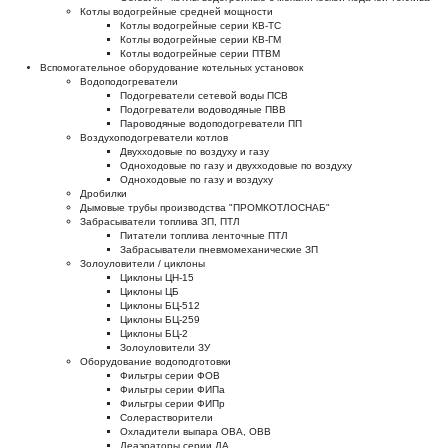
Котлы водогрейные средней мощности
Котлы водогрейные серии КВ-ТС
Котлы водогрейные серии КВ-ГМ
Котлы водогрейные серии ПТВМ
Вспомогательное оборудование котельных установок
Водоподогреватели
Подогреватели сетевой воды ПСВ
Подогреватели водоводяные ПВВ
Пароводяные водоподогреватели ПП
Воздухоподогреватели котлов
Двухходовые по воздуху и газу
Одноходовые по газу и двухходовые по воздуху
Одноходовые по газу и воздуху
Дробилки
Дымовые трубы производства "ПРОМКОТЛОСНАБ"
Забрасыватели топлива ЗП, ПТЛ
Питатели топлива ленточные ПТЛ
Забрасыватели пневмомеханические ЗП
Золоуловители / циклоны
Циклоны ЦН-15
Циклоны ЦБ
Циклоны БЦ-512
Циклоны БЦ-259
Циклоны БЦ-2
Золоуловители ЗУ
Оборудование водоподготовки
Фильтры серии ФОВ
Фильтры серии ФИПа
Фильтры серии ФИПр
Солерастворители
Охладители выпара ОВА, ОВВ
Деаэраторы серии ДА