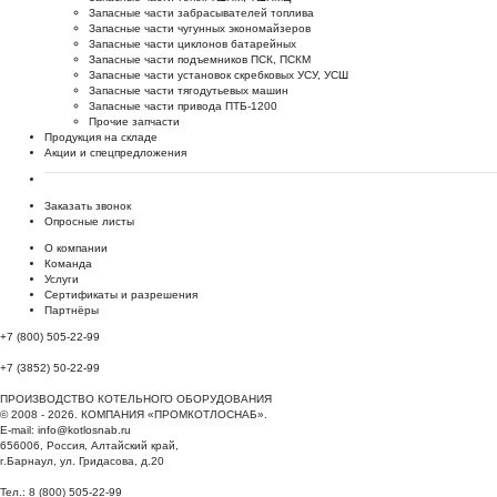
Запасные части забрасывателей топлива
Запасные части чугунных экономайзеров
Запасные части циклонов батарейных
Запасные части подъемников ПСК, ПСКМ
Запасные части установок скребковых УСУ, УСШ
Запасные части тягодутьевых машин
Запасные части привода ПТБ-1200
Прочие запчасти
Продукция на складе
Акции и спецпредложения
Заказать звонок
Опросные листы
О компании
Команда
Услуги
Сертификаты и разрешения
Партнёры
+7 (800) 505-22-99
+7 (3852) 50-22-99
ПРОИЗВОДСТВО КОТЕЛЬНОГО ОБОРУДОВАНИЯ
© 2008 - 2026. КОМПАНИЯ «ПРОМКОТЛОСНАБ».
E-mail:
info@kotlosnab.ru
656006
,
Россия
,
Алтайский край
,
г.Барнаул
,
ул. Гридасова, д.20
Тел.: 8 (800) 505-22-99