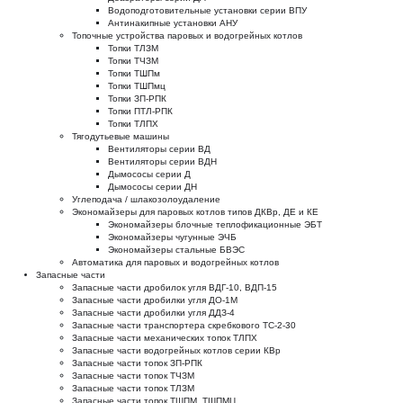
Водоподготовительные установки серии ВПУ
Антинакипные установки АНУ
Топочные устройства паровых и водогрейных котлов
Топки ТЛЗМ
Топки ТЧЗМ
Топки ТШПм
Топки ТШПмц
Топки ЗП-РПК
Топки ПТЛ-РПК
Топки ТЛПХ
Тягодутьевые машины
Вентиляторы серии ВД
Вентиляторы серии ВДН
Дымососы серии Д
Дымососы серии ДН
Углеподача / шлакозолоудаление
Экономайзеры для паровых котлов типов ДКВр, ДЕ и КЕ
Экономайзеры блочные теплофикационные ЭБТ
Экономайзеры чугунные ЭЧБ
Экономайзеры стальные БВЭС
Автоматика для паровых и водогрейных котлов
Запасные части
Запасные части дробилок угля ВДГ-10, ВДП-15
Запасные части дробилки угля ДО-1М
Запасные части дробилки угля ДДЗ-4
Запасные части транспортера скребкового ТС-2-30
Запасные части механических топок ТЛПХ
Запасные части водогрейных котлов серии КВр
Запасные части топок ЗП-РПК
Запасные части топок ТЧЗМ
Запасные части топок ТЛЗМ
Запасные части топок ТШПМ, ТШПМЦ