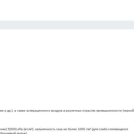
ии и др.), а также аспирационного воздуха в различных отраслях промышленности (черной
) 5(500) кПа (кгс/м²), запыленность газа не более 1000 г/м³ (для слабо-слипающихся
 абразивной пылью).