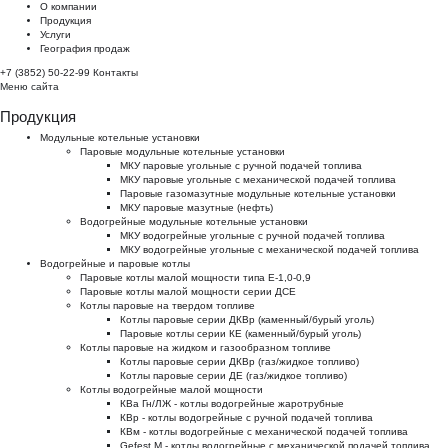
О компании
Продукция
Услуги
География продаж
+7 (3852) 50-22-99
Контакты
Меню сайта
Продукция
Модульные котельные установки
Паровые модульные котельные установки
МКУ паровые угольные с ручной подачей топлива
МКУ паровые угольные с механической подачей топлива
Паровые газомазутные модульные котельные установки
МКУ паровые мазутные (нефть)
Водогрейные модульные котельные установки
МКУ водогрейные угольные с ручной подачей топлива
МКУ водогрейные угольные с механической подачей топлива
Водогрейные и паровые котлы
Паровые котлы малой мощности типа Е-1,0-0,9
Паровые котлы малой мощности серии ДСЕ
Котлы паровые на твердом топливе
Котлы паровые серии ДКВр (каменный/бурый уголь)
Паровые котлы серии КЕ (каменный/бурый уголь)
Котлы паровые на жидком и газообразном топливе
Котлы паровые серии ДКВр (газ/жидкое топливо)
Котлы паровые серии ДЕ (газ/жидкое топливо)
Котлы водогрейные малой мощности
КВа Гн/ЛЖ - котлы водогрейные жаротрубные
КВр - котлы водогрейные с ручной подачей топлива
КВм - котлы водогрейные с механической подачей топлива
Gefest M - котлы водогрейные с механической подачей топлива