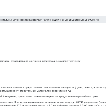
котельных установок
Золоуловители / циклоны
Циклоны ЦН-15
Циклон ЦН-15-800х6 УП
оставки, руководство по монтажу и эксплуатации, комплект чертежей)
 сжигании топлива и при различных технологических процессах (сушке, обжиге, агломерац
ромышленности строительных материалов, энергетике и т.д.)
ам циклон, предоставят технико-коммерческое предложение в кратчайшие сроки.
ментами. Конструкция циклона рассчитана на температуру до 400°С, разряжение (давление
ния циклонов 175, оптимальная скорость 3,5 м/с (обычные условия), 2,5 м/с (при работе с