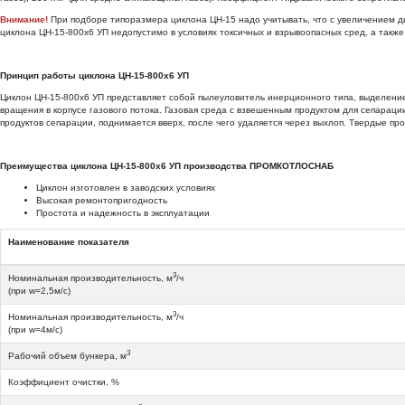
Внимание!
При подборе типоразмера циклона ЦН-15 надо учитывать, что с увеличением д
циклона ЦН-15-800х6 УП недопустимо в условиях токсичных и взрывоопасных сред, а такж
Принцип работы циклона ЦН-15-800х6 УП
Циклон ЦН-15-800х6 УП представляет собой пылеуловитель инерционного типа, выделение 
вращения в корпусе газового потока. Газовая среда с взвешенным продуктом для сепарации
продуктов сепарации, поднимается вверх, после чего удаляется через выхлоп. Твердые пр
Преимущества циклона ЦН-15-800х6 УП производства ПРОМКОТЛОСНАБ
Циклон изготовлен в заводских условиях
Высокая ремонтопригодность
Простота и надежность в эксплуатации
Наименование показателя
3
Номинальная производительность, м
/ч
(при w=2,5м/с)
3
Номинальная производительность, м
/ч
(при w=4м/с)
3
Рабочий объем бункера, м
Коэффициент очистки, %