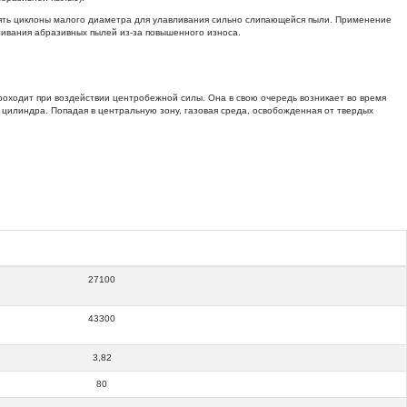
нять циклоны малого диаметра для улавливания сильно слипающейся пыли. Применение
ливания абразивных пылей из-за повышенного износа.
проходит при воздействии центробежной силы. Она в свою очередь возникает во время
 и цилиндра. Попадая в центральную зону, газовая среда, освобожденная от твердых
27100
43300
3,82
80