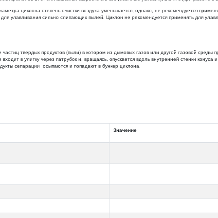
иаметра циклона степень очистки воздуха уменьшается, однако, не рекомендуется приме
е для улавливания сильно слипающих пылей. Циклон не рекомендуется применять для улав
частиц твердых продуктов (пыли) в котором из дымовых газов или другой газовой среды 
 входит в улитку через патрубок и, вращаясь, опускается вдоль внутренней стенки конуса
одукты сепарации осыпаются и попадают в бункер циклона.
Значение