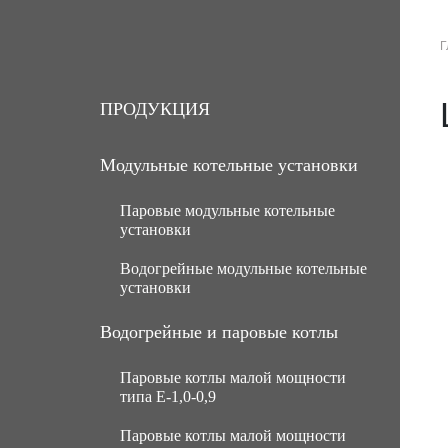
Г
О КОМПАНИИ
ПРОДУКЦИЯ
ПРОДУКЦИЯ
Модульные котельные установки
Паровые модульные котельные
установки
Водогрейные модульные котельные
МКУ паровые угольные с ручной
установки
подачей топлива
МКУ паровые угольные с
МКУ водогрейные угольные с
Водогрейные и паровые котлы
механической подачей топлива
ручной подачей топлива
Паровые котлы малой мощности
Паровые газомазутные модульные
МКУ водогрейные угольные с
типа Е-1,0-0,9
котельные установки
механической подачей топлива
Паровые котлы малой мощности
МКУ паровые мазутные (нефть)