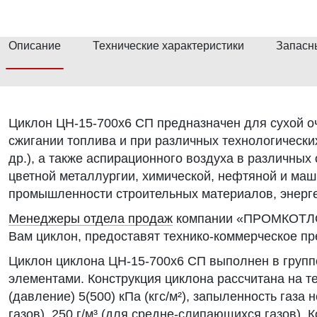
Описание
Технические характеристики
Запасн
Циклон ЦН-15-700х6 СП предназначен для сухой о
сжигании топлива и при различных технологических
др.), а также аспирационного воздуха в различны
цветной металлургии, химической, нефтяной и ма
промышленности строительных материалов, энергет
Менеджеры отдела продаж
компании «ПРОМКОТЛО
Вам циклон, предоставят технико-коммерческое пр
Циклон циклона ЦН-15-700х6 СП выполнен в груп
элементами. Конструкция циклона рассчитана на т
(давление) 5(500) кПа (кгс/м²), запыленность газа
газов), 250 г/м³ (для средне-слипающихся газов).