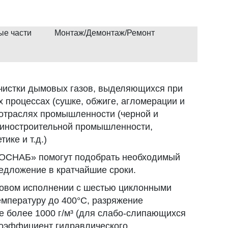
ые части
Монтаж/Демонтаж/Ремонт
чистки дымовых газов, выделяющихся при
 процессах (сушке, обжиге, агломерации и
х отраслях промышленности (черной и
шиностроительной промышленности,
ике и т.д.)
СНАБ» помогут подобрать необходимый
едложение в кратчайшие сроки.
повом исполнении с шестью циклонными
емпературу до 400°С, разряжение
 не более 1000 г/м³ (для слабо-слипающихся
 Коэффициент гидравлического