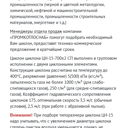
промышленности (черной и цветной металлургии,
химической, нефтяной и машиностроительной
промышленности, промышленности строительных
материалов, энергетике и т.д.)
Менеджеры отдела продаж
компании
«ПРОМКОТЛОСНАБ» помогут подобрать необходимый
Вам циклон, предоставят технико-коммерческое
предложение в кратчайшие сроки.
Циклон циклона ЦН-15-700х2 СП выполнен в групповом
исполнении с двумя циклонными элементами.
Конструкция циклона рассчитана на температуру до
400°С, разряжение (давление) 5(500) кПа (кгс/м²),
запыленность газа не более 1000 г/м³ (для слабо-
слипающихся газов), 250 г/м³ (для средне-слипающихся
газов). Коэффициент гидравлического сопротивления
циклонов 175, оптимальная скорость 3,5 м/с (обычные
условия), 2,5 м/с (при работе с абразивной пылью).
При подборе типоразмера циклона ЦН-15
Внимание!
надо учитывать, что с увеличением диаметра циклона
степень очистки воздуха уменьшается, однако, не