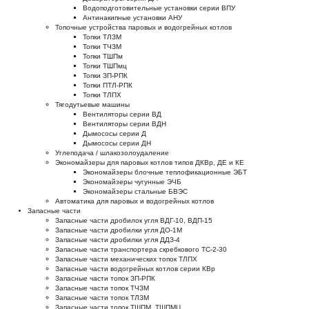
Водоподготовительные установки серии ВПУ
Антинакипные установки АНУ
Топочные устройства паровых и водогрейных котлов
Топки ТЛЗМ
Топки ТЧЗМ
Топки ТШПм
Топки ТШПмц
Топки ЗП-РПК
Топки ПТЛ-РПК
Топки ТЛПХ
Тягодутьевые машины
Вентиляторы серии ВД
Вентиляторы серии ВДН
Дымососы серии Д
Дымососы серии ДН
Углеподача / шлакозолоудаление
Экономайзеры для паровых котлов типов ДКВр, ДЕ и КЕ
Экономайзеры блочные теплофикационные ЭБТ
Экономайзеры чугунные ЭЧБ
Экономайзеры стальные БВЭС
Автоматика для паровых и водогрейных котлов
Запасные части
Запасные части дробилок угля ВДГ-10, ВДП-15
Запасные части дробилки угля ДО-1М
Запасные части дробилки угля ДДЗ-4
Запасные части транспортера скребкового ТС-2-30
Запасные части механических топок ТЛПХ
Запасные части водогрейных котлов серии КВр
Запасные части топок ЗП-РПК
Запасные части топок ТЧЗМ
Запасные части топок ТЛЗМ
Запасные части топок ТШПМ, ТШПМЦ