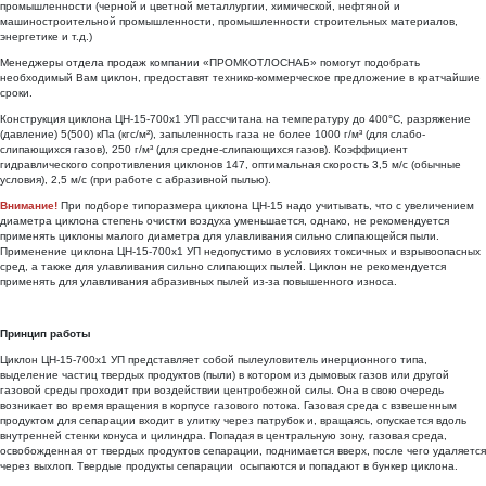
промышленности (черной и цветной металлургии, химической, нефтяной и
машиностроительной промышленности, промышленности строительных материалов,
энергетике и т.д.)
Менеджеры отдела продаж
компании «ПРОМКОТЛОСНАБ» помогут подобрать
необходимый Вам циклон, предоставят технико-коммерческое предложение в кратчайшие
сроки.
Конструкция циклона ЦН-15-700х1 УП рассчитана на температуру до 400°С, разряжение
(давление) 5(500) кПа (кгс/м²), запыленность газа не более 1000 г/м³ (для слабо-
слипающихся газов), 250 г/м³ (для средне-слипающихся газов). Коэффициент
гидравлического сопротивления циклонов 147, оптимальная скорость 3,5 м/с (обычные
условия), 2,5 м/с (при работе с абразивной пылью).
Внимание!
При подборе типоразмера циклона ЦН-15 надо учитывать, что с увеличением
диаметра циклона степень очистки воздуха уменьшается, однако, не рекомендуется
применять циклоны малого диаметра для улавливания сильно слипающейся пыли.
Применение циклона ЦН-15-700х1 УП недопустимо в условиях токсичных и взрывоопасных
сред, а также для улавливания сильно слипающих пылей. Циклон не рекомендуется
применять для улавливания абразивных пылей из-за повышенного износа.
Принцип работы
Циклон ЦН-15-700х1 УП представляет собой пылеуловитель инерционного типа,
выделение частиц твердых продуктов (пыли) в котором из дымовых газов или другой
газовой среды проходит при воздействии центробежной силы. Она в свою очередь
возникает во время вращения в корпусе газового потока. Газовая среда с взвешенным
продуктом для сепарации входит в улитку через патрубок и, вращаясь, опускается вдоль
внутренней стенки конуса и цилиндра. Попадая в центральную зону, газовая среда,
освобожденная от твердых продуктов сепарации, поднимается вверх, после чего удаляется
через выхлоп. Твердые продукты сепарации осыпаются и попадают в бункер циклона.