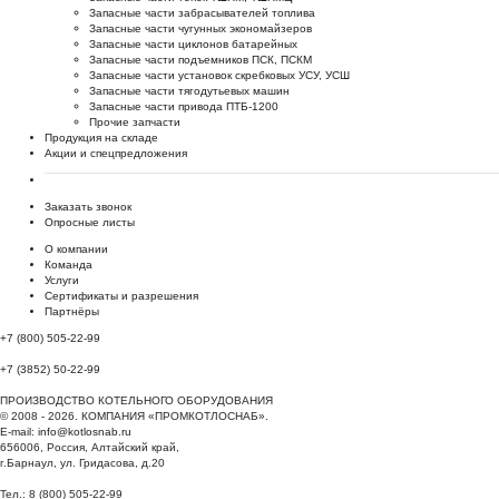
Запасные части забрасывателей топлива
Запасные части чугунных экономайзеров
Запасные части циклонов батарейных
Запасные части подъемников ПСК, ПСКМ
Запасные части установок скребковых УСУ, УСШ
Запасные части тягодутьевых машин
Запасные части привода ПТБ-1200
Прочие запчасти
Продукция на складе
Акции и спецпредложения
Заказать звонок
Опросные листы
О компании
Команда
Услуги
Сертификаты и разрешения
Партнёры
+7 (800) 505-22-99
+7 (3852) 50-22-99
ПРОИЗВОДСТВО КОТЕЛЬНОГО ОБОРУДОВАНИЯ
© 2008 - 2026. КОМПАНИЯ «ПРОМКОТЛОСНАБ».
E-mail:
info@kotlosnab.ru
656006
,
Россия
,
Алтайский край
,
г.Барнаул
,
ул. Гридасова, д.20
Тел.: 8 (800) 505-22-99