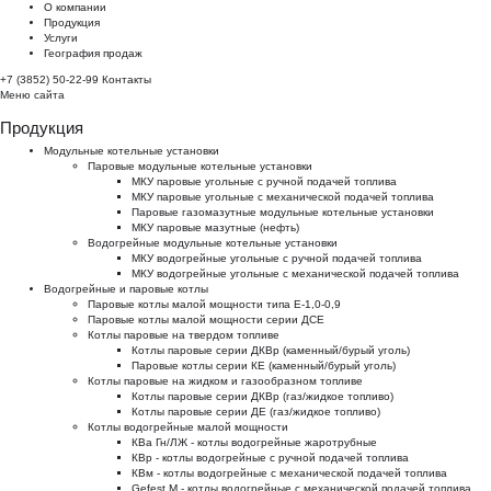
О компании
Продукция
Услуги
География продаж
+7 (3852) 50-22-99
Контакты
Меню сайта
Продукция
Модульные котельные установки
Паровые модульные котельные установки
МКУ паровые угольные с ручной подачей топлива
МКУ паровые угольные с механической подачей топлива
Паровые газомазутные модульные котельные установки
МКУ паровые мазутные (нефть)
Водогрейные модульные котельные установки
МКУ водогрейные угольные с ручной подачей топлива
МКУ водогрейные угольные с механической подачей топлива
Водогрейные и паровые котлы
Паровые котлы малой мощности типа Е-1,0-0,9
Паровые котлы малой мощности серии ДСЕ
Котлы паровые на твердом топливе
Котлы паровые серии ДКВр (каменный/бурый уголь)
Паровые котлы серии КЕ (каменный/бурый уголь)
Котлы паровые на жидком и газообразном топливе
Котлы паровые серии ДКВр (газ/жидкое топливо)
Котлы паровые серии ДЕ (газ/жидкое топливо)
Котлы водогрейные малой мощности
КВа Гн/ЛЖ - котлы водогрейные жаротрубные
КВр - котлы водогрейные с ручной подачей топлива
КВм - котлы водогрейные с механической подачей топлива
Gefest M - котлы водогрейные с механической подачей топлива