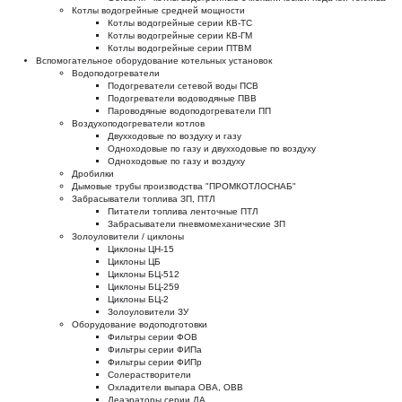
Котлы водогрейные средней мощности
Котлы водогрейные серии КВ-ТС
Котлы водогрейные серии КВ-ГМ
Котлы водогрейные серии ПТВМ
Вспомогательное оборудование котельных установок
Водоподогреватели
Подогреватели сетевой воды ПСВ
Подогреватели водоводяные ПВВ
Пароводяные водоподогреватели ПП
Воздухоподогреватели котлов
Двухходовые по воздуху и газу
Одноходовые по газу и двухходовые по воздуху
Одноходовые по газу и воздуху
Дробилки
Дымовые трубы производства "ПРОМКОТЛОСНАБ"
Забрасыватели топлива ЗП, ПТЛ
Питатели топлива ленточные ПТЛ
Забрасыватели пневмомеханические ЗП
Золоуловители / циклоны
Циклоны ЦН-15
Циклоны ЦБ
Циклоны БЦ-512
Циклоны БЦ-259
Циклоны БЦ-2
Золоуловители ЗУ
Оборудование водоподготовки
Фильтры серии ФОВ
Фильтры серии ФИПа
Фильтры серии ФИПр
Солерастворители
Охладители выпара ОВА, ОВВ
Деаэраторы серии ДА