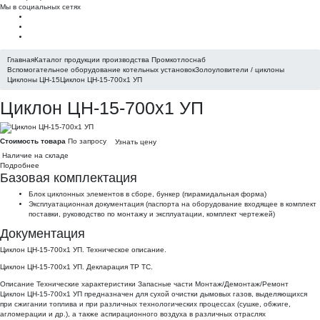
Мы в социальных сетях
Главная
Каталог продукции производства Промкотлоснаб
Вспомогательное оборудование котельных установок
Золоуловители / циклоны
Циклоны ЦН-15
Циклон ЦН-15-700х1 УП
Циклон ЦН-15-700х1 УП
Стоимость товара
По запросу
Узнать цену
Наличие на складе
Подробнее
Базовая комплектация
Блок циклонных элементов в сборе, бункер (пирамидальная форма)
Эксплуатационная документация (паспорта на оборудование входящее в комплект
поставки, руководство по монтажу и эксплуатации, комплект чертежей)
Документация
Циклон ЦН-15-700х1 УП. Техническое описание.
Циклон ЦН-15-700х1 УП. Декларация ТР ТС.
Описание
Технические характеристики
Запасные части
Монтаж/Демонтаж/Ремонт
Циклон ЦН-15-700х1 УП предназначен для сухой очистки дымовых газов, выделяющихся
при сжигании топлива и при различных технологических процессах (сушке, обжиге,
агломерации и др.), а также аспирационного воздуха в различных отраслях