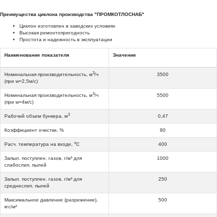
Преимущества циклона производства "ПРОМКОТЛОСНАБ"
Циклон изготовлен в заводских условиях
Высокая ремонтопригодность
Простота и надежность в эксплуатации
Наименование показателя
Значение
3
Номинальная производительность, м
/ч
3500
(при w=2,5м/с)
3
Номинальная производительность, м
/ч
5500
(при w=4м/с)
3
Рабочий объем бункера, м
0,47
Коэффициент очистки, %
80
о
Расч. температура на входе,
С
400
Запыл. поступлен. газов, г/м³ для
1000
слабослип. пылей
Запыл. поступлен. газов, г/м³ для
250
среднеслип. пылей
Максимальное давление (разрежение),
500
кгс/м²