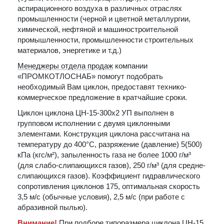
аспирационного воздуха в различных отраслях
промышленности (черной и цветной металлургии,
химической, нефтяной и машиностроительной
промышленности, промышленности строительных
материалов, энергетике и т.д.)
Менеджеры отдела продаж
компании
«ПРОМКОТЛОСНАБ» помогут подобрать
необходимый Вам циклон, предоставят технико-
коммерческое предложение в кратчайшие сроки.
Циклон циклона ЦН-15-300х2 УП выполнен в
групповом исполнении с двумя циклонными
элементами. Конструкция циклона рассчитана на
температуру до 400°С, разряжение (давление) 5(500)
кПа (кгс/м²), запыленность газа не более 1000 г/м³
(для слабо-слипающихся газов), 250 г/м³ (для средне-
слипающихся газов). Коэффициент гидравлического
сопротивления циклонов 175, оптимальная скорость
3,5 м/с (обычные условия), 2,5 м/с (при работе с
абразивной пылью).
Внимание!
При подборе типоразмера циклона ЦН-15