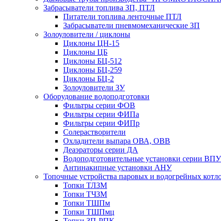
Забрасыватели топлива ЗП, ПТЛ
Питатели топлива ленточные ПТЛ
Забрасыватели пневмомеханические ЗП
Золоуловители / циклоны
Циклоны ЦН-15
Циклоны ЦБ
Циклоны БЦ-512
Циклоны БЦ-259
Циклоны БЦ-2
Золоуловители ЗУ
Оборудование водоподготовки
Фильтры серии ФОВ
Фильтры серии ФИПа
Фильтры серии ФИПр
Солерастворители
Охладители выпара ОВА, ОВВ
Деаэраторы серии ДА
Водоподготовительные установки серии ВПУ
Антинакипные установки АНУ
Топочные устройства паровых и водогрейных котл
Топки ТЛЗМ
Топки ТЧЗМ
Топки ТШПм
Топки ТШПмц
Топки ЗП-РПК