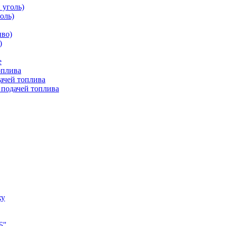
 уголь)
оль)
иво)
)
е
оплива
ачей топлива
 подачей топлива
ху
Б"