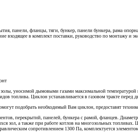
ия, панели, фланцы, тяги, бункер, панели бункера, рама опорн
ие входящее в комплект поставки, руководство по монтажу и эк
онт
я золы, уносимой дымовыми газами максимальной температурой 
дов топлива. Циклон устанавливается в газовом тракте перед 
т подобрать необходимый Вам циклон, предоставят технико-
ентов, перекрытий, панелей, бункера с рамой, фланцев. Диаметр
ся зол, а также при работе котлов на многозольных топливах. 
дравлическим сопротивлением 1300 Па, комплектуется элементом