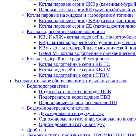
Котлы паровые серии ДКВр (каменный/бурый
Паровые котлы серии КЕ (каменный/бурый уг
Котлы паровые на жидком и газообразном топливе
Котлы паровые серии ДКВр (газ/жидкое топл
Котлы паровые серии ДЕ (газ/жидкое топливо
Котлы водогрейные малой мощности
КВа Гн/ЛЖ - котлы водогрейные жаротрубны
КВр - котлы водогрейные с ручной подачей т
КВм - котлы водогрейные с механической под
Gefest M - котлы водогрейные с механической
Котлы водогрейные средней мощности
Котлы водогрейные серии КВ-ТС
Котлы водогрейные серии КВ-ГМ
Котлы водогрейные серии ПТВМ
Вспомогательное оборудование котельных установок
Водоподогреватели
Подогреватели сетевой воды ПСВ
Подогреватели водоводяные ПВВ
Пароводяные водоподогреватели ПП
Воздухоподогреватели котлов
Двухходовые по воздуху и газу
Одноходовые по газу и двухходовые по возду
Одноходовые по газу и воздуху
Дробилки
Дымовые трубы производства "ПРОМКОТЛОСНА