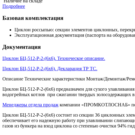
Наличие на складе
Подробнее
Базовая комплектация
Циклон россыпью: секции элементов циклонных, перекрыт
Эксплуатационная документация (паспорта на оборудован
Документация
Циклон БЦ-512-Р-2-(6х6). Техническое описание.
Циклон БЦ-512-Р-2-(6х6). Декларация ТР ТС.
Описание
Технические характеристики
Монтаж/Демонтаж/Рем
Циклон БЦ-512-Р-2-(6х6) предназначен для сухого улавливани
водогрейных котлов при сжигании твердых золосодержащих ви
Менеджеры отдела продаж
компании «ПРОМКОТЛОСНАБ» помогу
Циклон БЦ-512-Р-2-(6х6) состоит из секции 36 циклонных элем
обеспечивает его надежную работу при улавливании слипающих
газов из бункера на вход циклона со степенью очистки 94% ги