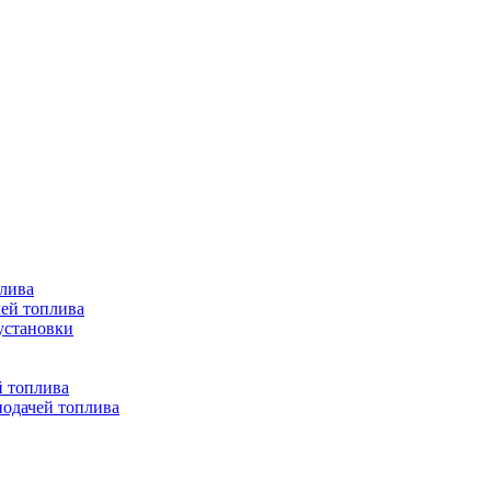
лива
ей топлива
установки
й топлива
одачей топлива