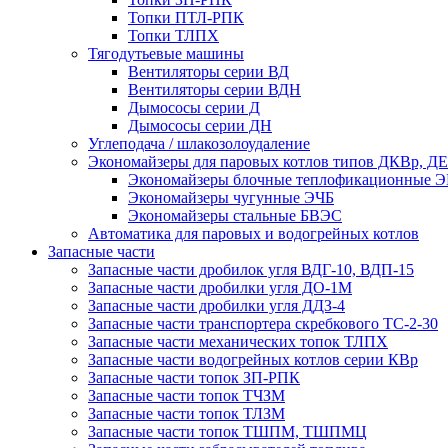
Топки ПТЛ-РПК
Топки ТЛПХ
Тягодутьевые машины
Вентиляторы серии ВД
Вентиляторы серии ВДН
Дымососы серии Д
Дымососы серии ДН
Углеподача / шлакозолоудаление
Экономайзеры для паровых котлов типов ДКВр, ДЕ
Экономайзеры блочные теплофикационные 
Экономайзеры чугунные ЭЧБ
Экономайзеры стальные БВЭС
Автоматика для паровых и водогрейных котлов
Запасные части
Запасные части дробилок угля ВДГ-10, ВДП-15
Запасные части дробилки угля ДО-1М
Запасные части дробилки угля ДДЗ-4
Запасные части транспортера скребкового ТС-2-30
Запасные части механических топок ТЛПХ
Запасные части водогрейных котлов серии КВр
Запасные части топок ЗП-РПК
Запасные части топок ТЧЗМ
Запасные части топок ТЛЗМ
Запасные части топок ТШПМ, ТШПМЦ