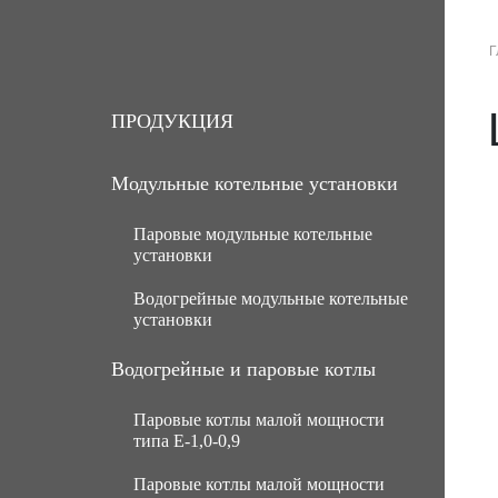
Г
О КОМПАНИИ
ПРОДУКЦИЯ
УСЛ
ПРОДУКЦИЯ
Модульные котельные установки
Паровые модульные котельные
установки
Водогрейные модульные котельные
МКУ паровые угольные с ручной
установки
подачей топлива
МКУ паровые угольные с
МКУ водогрейные угольные с
Водогрейные и паровые котлы
механической подачей топлива
ручной подачей топлива
Паровые котлы малой мощности
Паровые газомазутные модульные
МКУ водогрейные угольные с
типа Е-1,0-0,9
котельные установки
механической подачей топлива
Паровые котлы малой мощности
МКУ паровые мазутные (нефть)