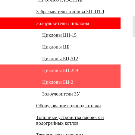
Забрасыватели топлива ЗП, ПТЛ
Одноходовые по газу и воздуху
Золоуловители / циклоны
Питатели топлива ленточные ПТЛ
Забрасыватели
Циклоны ЦН-15
пневмомеханические ЗП
Циклоны ЦБ
Циклоны БЦ-512
Циклоны БЦ-259
Циклоны БЦ-2
Золоуловители ЗУ
Оборудование водоподготовки
Топочные устройства паровых и
Фильтры серии ФОВ
водогрейных котлов
Фильтры серии ФИПа
Тягодутьевые машины
Топки ТЛЗМ