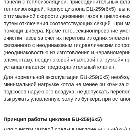
панели с теплоизоляцией, присоединительных фла
теплоизоляцией. Корпус циклона БЦ-259(6х5) вып
оптимальной скорости движения газов в циклонны
путем отключения соответствующих секций. При ма
помощи шибера. Кроме того, секционирование уме
очистки газов за счет их перетока из одних элемен
связанного с неодинаковым гидравлическим сопр
(неодинаковостью из изготовления и неравномерн
элементам), неодинаковой «пылевой нагрузкой» н
устанавливается предохранительный клапан.
Для нормальной эксплуатации БЦ-259(6х5) необхо
минимальной нагрузке котла не менее 40 кг/м² за с
подсосов наружного воздуха, не допускать перепо
выгружать уловленную золу из бункера при остано
Принцип работы циклона БЦ-259(6х5)
Для очистки газовой среды в циклоне БЦ-259(6х5)