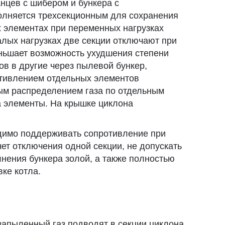
нцев с шибером и бункера с
олняется трехсекционным для сохранения
х элементах при переменных нагрузках
лых нагрузках две секции отключают при
ньшает возможность ухудшения степени
тов в другие через пылевой бункер,
отивлением отдельных элементов
ым распределением газа по отдельным
а элементы. На крышке циклона
димо поддерживать сопротивление при
чет отключения одной секции, не допускать
лнения бункера золой, а также полностью
вке котла.
 запыленный газ подводят в секции циклона