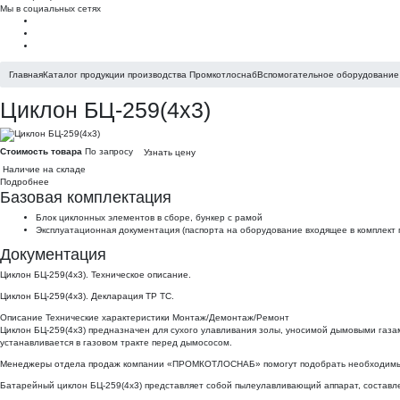
Мы в социальных сетях
Главная
Каталог продукции производства Промкотлоснаб
Вспомогательное оборудование 
Циклон БЦ-259(4х3)
Стоимость товара
По запросу
Узнать цену
Наличие на складе
Подробнее
Базовая комплектация
Блок циклонных элементов в сборе, бункер с рамой
Эксплуатационная документация (паспорта на оборудование входящее в комплект п
Документация
Циклон БЦ-259(4х3). Техническое описание.
Циклон БЦ-259(4х3). Декларация ТР ТС.
Описание
Технические характеристики
Монтаж/Демонтаж/Ремонт
Циклон БЦ-259(4х3) предназначен для сухого улавливания золы, уносимой дымовыми газа
устанавливается в газовом тракте перед дымососом.
Менеджеры отдела продаж
компании «ПРОМКОТЛОСНАБ» помогут подобрать необходимый В
Батарейный циклон БЦ-259(4х3) представляет собой пылеулавливающий аппарат, составле