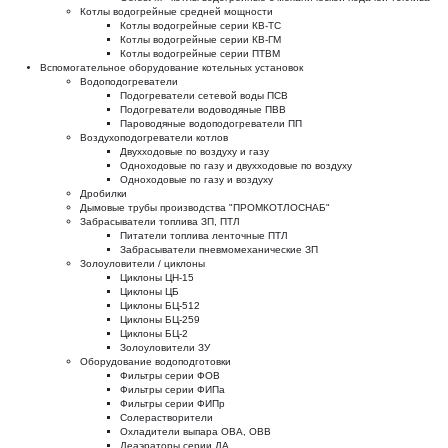
Котлы водогрейные средней мощности
Котлы водогрейные серии КВ-ТС
Котлы водогрейные серии КВ-ГМ
Котлы водогрейные серии ПТВМ
Вспомогательное оборудование котельных установок
Водоподогреватели
Подогреватели сетевой воды ПСВ
Подогреватели водоводяные ПВВ
Пароводяные водоподогреватели ПП
Воздухоподогреватели котлов
Двухходовые по воздуху и газу
Одноходовые по газу и двухходовые по воздуху
Одноходовые по газу и воздуху
Дробилки
Дымовые трубы производства "ПРОМКОТЛОСНАБ"
Забрасыватели топлива ЗП, ПТЛ
Питатели топлива ленточные ПТЛ
Забрасыватели пневмомеханические ЗП
Золоуловители / циклоны
Циклоны ЦН-15
Циклоны ЦБ
Циклоны БЦ-512
Циклоны БЦ-259
Циклоны БЦ-2
Золоуловители ЗУ
Оборудование водоподготовки
Фильтры серии ФОВ
Фильтры серии ФИПа
Фильтры серии ФИПр
Солерастворители
Охладители выпара ОВА, ОВВ
Деаэраторы серии ДА