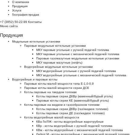
О компании
Продукция
Услуги
География продаж
+7 (3852) 50-22-99
Контакты
Меню сайта
Продукция
Модульные котельные установки
Паровые модульные котельные установки
МКУ паровые угольные с ручной подачей топлива
МКУ паровые угольные с механической подачей топлива
Паровые газомазутные модульные котельные установки
МКУ паровые мазутные (нефть)
Водогрейные модульные котельные установки
МКУ водогрейные угольные с ручной подачей топлива
МКУ водогрейные угольные с механической подачей топлива
Водогрейные и паровые котлы
Паровые котлы малой мощности типа Е-1,0-0,9
Паровые котлы малой мощности серии ДСЕ
Котлы паровые на твердом топливе
Котлы паровые серии ДКВр (каменный/бурый уголь)
Паровые котлы серии КЕ (каменный/бурый уголь)
Котлы паровые на жидком и газообразном топливе
Котлы паровые серии ДКВр (газ/жидкое топливо)
Котлы паровые серии ДЕ (газ/жидкое топливо)
Котлы водогрейные малой мощности
КВа Гн/ЛЖ - котлы водогрейные жаротрубные
КВр - котлы водогрейные с ручной подачей топлива
КВм - котлы водогрейные с механической подачей топлива
Gefest M - котлы водогрейные с механической подачей топлива