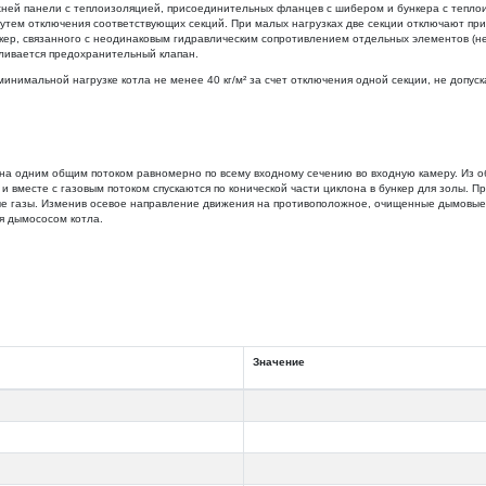
ерхней панели с теплоизоляцией, присоединительных фланцев с шибером и бункера с тепл
путем отключения соответствующих секций. При малых нагрузках две секции отключают п
бункер, связанного с неодинаковым гидравлическим сопротивлением отдельных элементов 
ливается предохранительный клапан.
имальной нагрузке котла не менее 40 кг/м² за счет отключения одной секции, не допуска
лона одним общим потоком равномерно по всему входному сечению во входную камеру. Из о
 и вместе с газовым потоком спускаются по конической части циклона в бункер для золы.
е газы. Изменив осевое направление движения на противоположное, очищенные дымовые 
я дымососом котла.
Значение