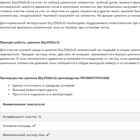
Циклон БЦ-259(4х3) состоит из набора циклонных элементов, трубной доски, кожуха и в
оптимальной скорости движения газов в циклонных элементах при переменных нагрузках 
степени очистки газов за счет их перетока из одних элементов в другие через пылевой 
элементам), неодинаковой «пылевой нагрузкой» на элементы. На крышке циклона устанав
Для нормальной эксплуатации БЦ-259(4х3) необходимо поддерживать сопротивление при мин
полностью выгружать уловленную золу из бункера при остановке котла.
Принцип работы циклона БЦ-259(4х3)
Для очистки газовой среды в циклоне БЦ-259(4х3) запыленный газ подводят в секции цик
завихрителя. Твердые частицы золы, двигаясь по инерции, прижимаются к корпусу циклона
давление. В зону пониженного давления устремляются очищенные от частиц золы дымовы
циклонных элементов дымовые газы собираются в общую выходную камеру и отсасываютс
Преимущества циклона БЦ-259(4х3) производства ПРОМКОТЛОСНАБ
Циклон изготовлен в заводских условиях
Высокая ремонтопригодность
Простота и надежность в эксплуатации
Наименование показателя
Коэффициент очистки, %
2
Условная площадь, м
2
Максимальный расход газа, м