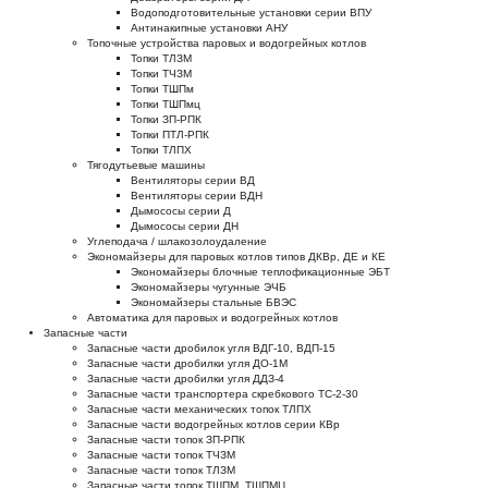
Водоподготовительные установки серии ВПУ
Антинакипные установки АНУ
Топочные устройства паровых и водогрейных котлов
Топки ТЛЗМ
Топки ТЧЗМ
Топки ТШПм
Топки ТШПмц
Топки ЗП-РПК
Топки ПТЛ-РПК
Топки ТЛПХ
Тягодутьевые машины
Вентиляторы серии ВД
Вентиляторы серии ВДН
Дымососы серии Д
Дымососы серии ДН
Углеподача / шлакозолоудаление
Экономайзеры для паровых котлов типов ДКВр, ДЕ и КЕ
Экономайзеры блочные теплофикационные ЭБТ
Экономайзеры чугунные ЭЧБ
Экономайзеры стальные БВЭС
Автоматика для паровых и водогрейных котлов
Запасные части
Запасные части дробилок угля ВДГ-10, ВДП-15
Запасные части дробилки угля ДО-1М
Запасные части дробилки угля ДДЗ-4
Запасные части транспортера скребкового ТС-2-30
Запасные части механических топок ТЛПХ
Запасные части водогрейных котлов серии КВр
Запасные части топок ЗП-РПК
Запасные части топок ТЧЗМ
Запасные части топок ТЛЗМ
Запасные части топок ТШПМ, ТШПМЦ