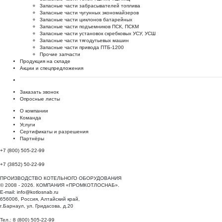
Запасные части забрасывателей топлива
Запасные части чугунных экономайзеров
Запасные части циклонов батарейных
Запасные части подъемников ПСК, ПСКМ
Запасные части установок скребковых УСУ, УСШ
Запасные части тягодутьевых машин
Запасные части привода ПТБ-1200
Прочие запчасти
Продукция на складе
Акции и спецпредложения
Заказать звонок
Опросные листы
О компании
Команда
Услуги
Сертификаты и разрешения
Партнёры
+7 (800) 505-22-99
+7 (3852) 50-22-99
ПРОИЗВОДСТВО КОТЕЛЬНОГО ОБОРУДОВАНИЯ
© 2008 - 2026. КОМПАНИЯ «ПРОМКОТЛОСНАБ».
E-mail:
info@kotlosnab.ru
656006
,
Россия
,
Алтайский край
,
г.Барнаул
,
ул. Гридасова, д.20
Тел.: 8 (800) 505-22-99