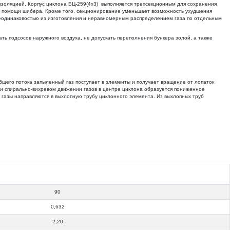
оизоляцией. Корпус циклона БЦ-259(4х3) выполняется трехсекционным для сохранения
ри помощи шибера. Кроме того, секционирование уменьшает возможность ухудшения
(неодинаковостью из изготовления и неравномерным распределением газа по отдельным
ть подсосов наружного воздуха, не допускать переполнения бункера золой, а также
бщего потока запыленный газ поступает в элементы и получает вращение от лопаток
 При спирально-вихревом движении газов в центре циклона образуется пониженное
газы направляются в выхлопную трубу циклонного элемента. Из выхлопных труб
90
0,632
2,20