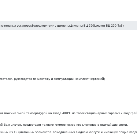
котельных установок
Золоуловители / циклоны
Циклоны БЦ-259
Циклон БЦ-259(4х3)
оставки, руководство по монтажу и эксплуатации, комплект чертежей)
ми максимальной температурой на входе 400°С из топок стационарных паровых и водогре
ам циклон, предоставят технико-коммерческое предложение в кратчайшие сроки.
нный из 12 циклонных элементов, объединенных в одном корпусе и имеющих общие подвод