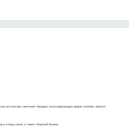
йных котлов при сжигании твердых золосодержащих видов топлива. Циклон
 и отвод газов, а также сборный бункер.