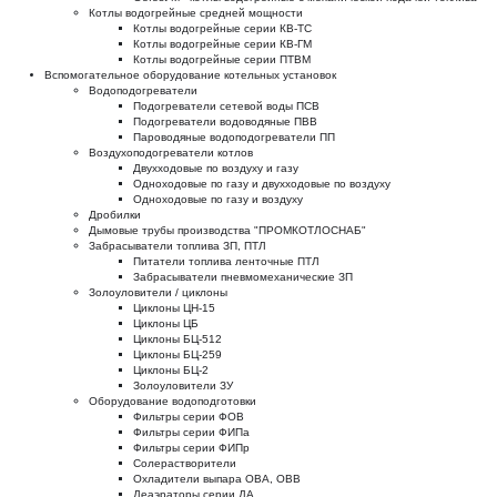
Котлы водогрейные средней мощности
Котлы водогрейные серии КВ-ТС
Котлы водогрейные серии КВ-ГМ
Котлы водогрейные серии ПТВМ
Вспомогательное оборудование котельных установок
Водоподогреватели
Подогреватели сетевой воды ПСВ
Подогреватели водоводяные ПВВ
Пароводяные водоподогреватели ПП
Воздухоподогреватели котлов
Двухходовые по воздуху и газу
Одноходовые по газу и двухходовые по воздуху
Одноходовые по газу и воздуху
Дробилки
Дымовые трубы производства "ПРОМКОТЛОСНАБ"
Забрасыватели топлива ЗП, ПТЛ
Питатели топлива ленточные ПТЛ
Забрасыватели пневмомеханические ЗП
Золоуловители / циклоны
Циклоны ЦН-15
Циклоны ЦБ
Циклоны БЦ-512
Циклоны БЦ-259
Циклоны БЦ-2
Золоуловители ЗУ
Оборудование водоподготовки
Фильтры серии ФОВ
Фильтры серии ФИПа
Фильтры серии ФИПр
Солерастворители
Охладители выпара ОВА, ОВВ
Деаэраторы серии ДА