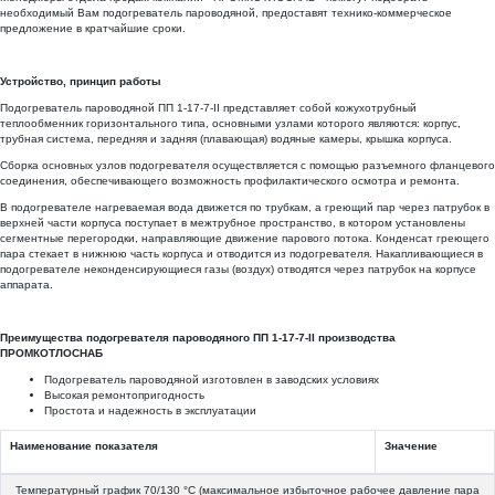
необходимый Вам подогреватель пароводяной, предоставят технико-коммерческое
предложение в кратчайшие сроки.
Устройство, принцип работы
Подогреватель пароводяной ПП 1-17-7-II представляет собой кожухотрубный
теплообменник горизонтального типа, основными узлами которого являются: корпус,
трубная система, передняя и задняя (плавающая) водяные камеры, крышка корпуса.
Сборка основных узлов подогревателя осуществляется с помощью разъемного фланцевого
соединения, обеспечивающего возможность профилактического осмотра и ремонта.
В подогревателе нагреваемая вода движется по трубкам, а греющий пар через патрубок в
верхней части корпуса поступает в межтрубное пространство, в котором установлены
сегментные перегородки, направляющие движение парового потока. Конденсат греющего
пара стекает в нижнюю часть корпуса и отводится из подогревателя. Накапливающиеся в
подогревателе неконденсирующиеся газы (воздух) отводятся через патрубок на корпусе
аппарата.
Преимущества подогревателя пароводяного ПП 1-17-7-II производства
ПРОМКОТЛОСНАБ
Подогреватель пароводяной изготовлен в заводских условиях
Высокая ремонтопригодность
Простота и надежность в эксплуатации
Наименование показателя
Значение
Температурный график 70/130 °С (максимальное избыточное рабочее давление пара