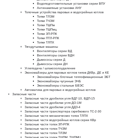
Водоподготовительные установки серии ВПУ
Антинакипные установки АНУ
Топочные устройства паровых и водогрейных котлов
Топки ТЛЗМ
Топки ТЧЗМ
Топки ТШПм
Топки ТШПмц
Топки ЗП-РПК
Топки ПТЛ-РПК
Топки ТЛПХ
Тягодутьевые машины
Вентиляторы серии ВД
Вентиляторы серии ВДН
Дымососы серии Д
Дымососы серии ДН
Углеподача / шлакозолоудаление
Экономайзеры для паровых котлов типов ДКВр, ДЕ и КЕ
Экономайзеры блочные теплофикационные ЭБТ
Экономайзеры чугунные ЭЧБ
Экономайзеры стальные БВЭС
Автоматика для паровых и водогрейных котлов
Запасные части
Запасные части дробилок угля ВДГ-10, ВДП-15
Запасные части дробилки угля ДО-1М
Запасные части дробилки угля ДДЗ-4
Запасные части транспортера скребкового ТС-2-30
Запасные части механических топок ТЛПХ
Запасные части водогрейных котлов серии КВр
Запасные части топок ЗП-РПК
Запасные части топок ТЧЗМ
Запасные части топок ТЛЗМ
Запасные части топок ТШПМ, ТШПМЦ