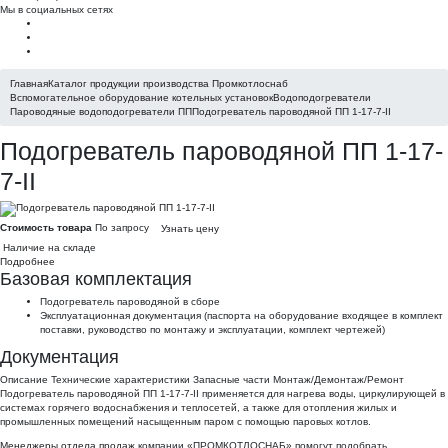
Мы в социальных сетях
Главная
Каталог продукции производства Промкотлоснаб
Вспомогательное оборудование котельных установок
Водоподогреватели
Пароводяные водоподогреватели ПП
Подогреватель пароводяной ПП 1-17-7-II
Подогреватель пароводяной ПП 1-17-
7-II
Стоимость товара
По запросу
Узнать цену
Наличие на складе
Подробнее
Базовая комплектация
Подогреватель пароводяной в сборе
Эксплуатационная документация (паспорта на оборудование входящее в комплект
поставки, руководство по монтажу и эксплуатации, комплект чертежей)
Документация
Описание
Технические характеристики
Запасные части
Монтаж/Демонтаж/Ремонт
Подогреватель пароводяной ПП 1-17-7-II применяется для нагрева воды, циркулирующей в
системах горячего водоснабжения и теплосетей, а также для отопления жилых и
промышленных помещений насыщенным паром с помощью паровых котлов.
Менеджеры отдела продаж
компании «ПРОМКОТЛОСНАБ» помогут подобрать