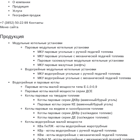
О компании
Продукция
Услуги
География продаж
+7 (3852) 50-22-99
Контакты
Меню сайта
Продукция
Модульные котельные установки
Паровые модульные котельные установки
МКУ паровые угольные с ручной подачей топлива
МКУ паровые угольные с механической подачей топлива
Паровые газомазутные модульные котельные установки
МКУ паровые мазутные (нефть)
Водогрейные модульные котельные установки
МКУ водогрейные угольные с ручной подачей топлива
МКУ водогрейные угольные с механической подачей топлива
Водогрейные и паровые котлы
Паровые котлы малой мощности типа Е-1,0-0,9
Паровые котлы малой мощности серии ДСЕ
Котлы паровые на твердом топливе
Котлы паровые серии ДКВр (каменный/бурый уголь)
Паровые котлы серии КЕ (каменный/бурый уголь)
Котлы паровые на жидком и газообразном топливе
Котлы паровые серии ДКВр (газ/жидкое топливо)
Котлы паровые серии ДЕ (газ/жидкое топливо)
Котлы водогрейные малой мощности
КВа Гн/ЛЖ - котлы водогрейные жаротрубные
КВр - котлы водогрейные с ручной подачей топлива
КВм - котлы водогрейные с механической подачей топлива
Gefest M - котлы водогрейные с механической подачей топлива