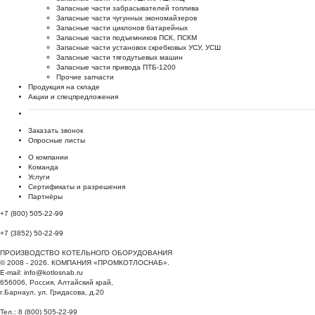
Запасные части забрасывателей топлива
Запасные части чугунных экономайзеров
Запасные части циклонов батарейных
Запасные части подъемников ПСК, ПСКМ
Запасные части установок скребковых УСУ, УСШ
Запасные части тягодутьевых машин
Запасные части привода ПТБ-1200
Прочие запчасти
Продукция на складе
Акции и спецпредложения
Заказать звонок
Опросные листы
О компании
Команда
Услуги
Сертификаты и разрешения
Партнёры
+7 (800) 505-22-99
+7 (3852) 50-22-99
ПРОИЗВОДСТВО КОТЕЛЬНОГО ОБОРУДОВАНИЯ
© 2008 - 2026. КОМПАНИЯ «ПРОМКОТЛОСНАБ».
E-mail:
info@kotlosnab.ru
656006
,
Россия
,
Алтайский край
,
г.Барнаул
,
ул. Гридасова, д.20
Тел.: 8 (800) 505-22-99