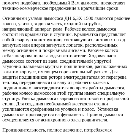
помогут подобрать необходимый Вам дымосос, предоставят
технико-коммерческое предложение в кратчайшие сроки.
Основными узлами дымососа ДН-6,3Х-1500 являются рабочее
колесо, улитка, ходовая часть, входной патрубок,
направляющий аппарат, рама. Рабочее колесо дымососа
состоит из крыльчатки и ступицы. Крыльчатка представляет
собой сварную конструкцию, состоящую из листовых назад
загнутых или вперед загнутых лопаток, расположенных
между основным и покрывным дисками. Рабочее колесо
отбалансировано на заводе-изготовителе. Ходовая часть
дымососов состоит из вала, соединительной упругой
втулочно-пальцевой муфты и подшипников, расположенных
в литом корпусе, имеющем горизонтальный разъем. Для
защиты подшипников ротора электродвигателя от перегрева
теплом, передающимся по валу от рабочего колеса к
подшипникам электродвигателя во время работы дымососа,
рабочее колесо дымососов этой группы имеет специальную
ступицу. Улитка дымососа сварная из листовой и профильной
стали. Для создания необходимой жесткости стенки
усиливаются оребрением из уголков и полос. Установка
дымососов производится на фундамент. Привод дымососа
осуществляется от асинхронного электродвигателя.
Производительность, полное давление, потребляемая