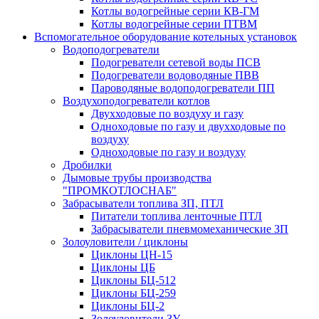
Котлы водогрейные серии КВ-ГМ
Котлы водогрейные серии ПТВМ
Вспомогательное оборудование котельных установок
Водоподогреватели
Подогреватели сетевой воды ПСВ
Подогреватели водоводяные ПВВ
Пароводяные водоподогреватели ПП
Воздухоподогреватели котлов
Двухходовые по воздуху и газу
Одноходовые по газу и двухходовые по
воздуху
Одноходовые по газу и воздуху
Дробилки
Дымовые трубы производства
"ПРОМКОТЛОСНАБ"
Забрасыватели топлива ЗП, ПТЛ
Питатели топлива ленточные ПТЛ
Забрасыватели пневмомеханические ЗП
Золоуловители / циклоны
Циклоны ЦН-15
Циклоны ЦБ
Циклоны БЦ-512
Циклоны БЦ-259
Циклоны БЦ-2
Золоуловители ЗУ