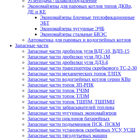
Углеподача / шлакозолоудаление
Экономайзеры для паровых котлов типов ДКВр,
ДЕ и КЕ
Экономайзеры блочные теплофикационные
ЭБТ
Экономайзеры чугунные ЭЧБ
Экономайзеры стальные БВЭС
Автоматика для паровых и водогрейных котлов
Запасные части
Запасные части дробилок угля ВДГ-10, ВДП-15
Запасные части дробилки угля ДО-1М
Запасные части дробилки угля ДДЗ-4
Запасные части транспортера скребкового ТС-2-30
Запасные части механических топок ТЛПХ
Запасные части водогрейных котлов серии КВр
Запасные части топок ЗП-РПК
Запасные части топок ТЧЗМ
Запасные части топок ТЛЗМ
Запасные части топок ТШПМ, ТШПМЦ
Запасные части забрасывателей топлива
Запасные части чугунных экономайзеров
Запасные части циклонов батарейных
Запасные части подъемников ПСК, ПСКМ
Запасные части установок скребковых УСУ, УСШ
Запасные части тягодутьевых машин