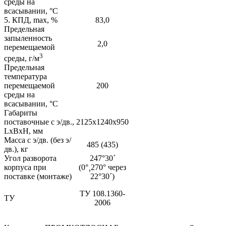
среды на
всасывании, °С
5. КПД, max, %
83,0
Предельная
запыленность
2,0
перемещаемой
3
среды, г/м
Предельная
температура
перемещаемой
200
среды на
всасывании, °С
Габариты
поставочные с э/дв.,
2125х1240х950
LхВхH, мм
Масса с э/дв. (без э/
485 (435)
дв.), кг
Угол разворота
247°30´
корпуса при
(0°¸270° через
поставке (монтаже)
22°30´)
ТУ 108.1360-
ТУ
2006