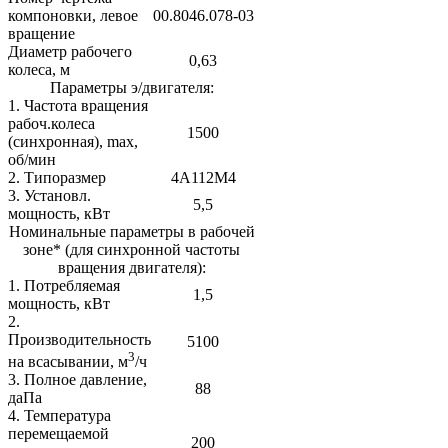
компоновки, левое
00.8046.078-03
вращение
Диаметр рабочего
0,63
колеса, м
Параметры э/двигателя:
1. Частота вращения
рабоч.колеса
1500
(синхронная), max,
об/мин
2. Типоразмер
4А112М4
3. Установл.
5,5
мощность, кВт
Номинальные параметры в рабочей
зоне* (для синхронной частоты
вращения двигателя):
1. Потребляемая
1,5
мощность, кВт
2.
Производительность
5100
3
на всасывании, м
/ч
3. Полное давление,
88
даПа
4. Температура
перемещаемой
200