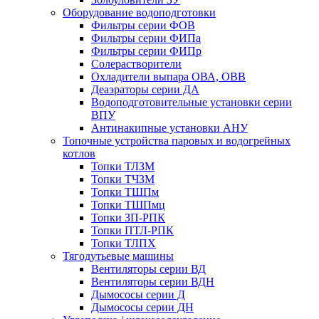
Оборудование водоподготовки
Фильтры серии ФОВ
Фильтры серии ФИПа
Фильтры серии ФИПр
Солерастворители
Охладители выпара ОВА, ОВВ
Деаэраторы серии ДА
Водоподготовительные установки серии
ВПУ
Антинакипные установки АНУ
Топочные устройства паровых и водогрейных
котлов
Топки ТЛЗМ
Топки ТЧЗМ
Топки ТШПм
Топки ТШПмц
Топки ЗП-РПК
Топки ПТЛ-РПК
Топки ТЛПХ
Тягодутьевые машины
Вентиляторы серии ВД
Вентиляторы серии ВДН
Дымососы серии Д
Дымососы серии ДН