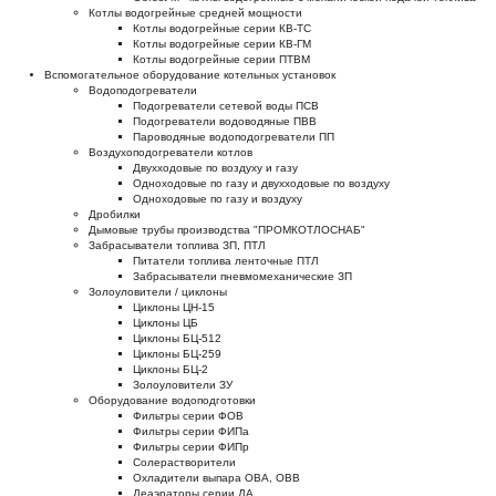
Котлы водогрейные средней мощности
Котлы водогрейные серии КВ-ТС
Котлы водогрейные серии КВ-ГМ
Котлы водогрейные серии ПТВМ
Вспомогательное оборудование котельных установок
Водоподогреватели
Подогреватели сетевой воды ПСВ
Подогреватели водоводяные ПВВ
Пароводяные водоподогреватели ПП
Воздухоподогреватели котлов
Двухходовые по воздуху и газу
Одноходовые по газу и двухходовые по воздуху
Одноходовые по газу и воздуху
Дробилки
Дымовые трубы производства "ПРОМКОТЛОСНАБ"
Забрасыватели топлива ЗП, ПТЛ
Питатели топлива ленточные ПТЛ
Забрасыватели пневмомеханические ЗП
Золоуловители / циклоны
Циклоны ЦН-15
Циклоны ЦБ
Циклоны БЦ-512
Циклоны БЦ-259
Циклоны БЦ-2
Золоуловители ЗУ
Оборудование водоподготовки
Фильтры серии ФОВ
Фильтры серии ФИПа
Фильтры серии ФИПр
Солерастворители
Охладители выпара ОВА, ОВВ
Деаэраторы серии ДА