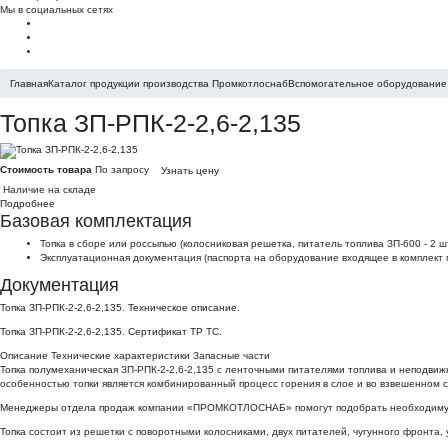
Мы в социальных сетях
Главная
Каталог продукции производства Промкотлоснаб
Вспомогательное оборудование 
Топка ЗП-РПК-2-2,6-2,135
Стоимость товара
По запросу
Узнать цену
Наличие на складе
Подробнее
Базовая комплектация
Топка в сборе или россыпью (колосниковая решетка, питатель топлива ЗП-600 - 2 ш
Эксплуатационная документация (паспорта на оборудование входящее в комплект п
Документация
Топка ЗП-РПК-2-2,6-2,135. Техническое описание.
Топка ЗП-РПК-2-2,6-2,135. Сертификат ТР ТС.
Описание
Технические характеристики
Запасные части
Топка полумеханическая ЗП-РПК-2-2,6-2,135 с ленточными питателями топлива и неподви
особенностью топки является комбинированный процесс горения в слое и во взвешенном с
Менеджеры отдела продаж
компании «ПРОМКОТЛОСНАБ» помогут подобрать необходимую В
Топка состоит из решетки с поворотными колосниками, двух питателей, чугунного фронта,