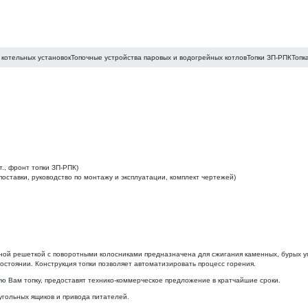
котельных установок
Топочные устройства паровых и водогрейных котлов
Топки ЗП-РПК
Топк
т., фронт топки ЗП-РПК)
оставки, руководство по монтажу и эксплуатации, комплект чертежей)
жной решеткой с поворотными колосниками предназначена для сжигания каменных, бурых 
остоянии. Конструкция топки позволяет автоматизировать процесс горения.
ам топку, предоставят технико-коммерческое предложение в кратчайшие сроки.
 угольных ящиков и привода питателей.