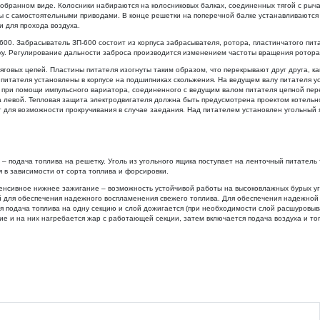
 собранном виде. Колосники набираются на колосниковых балках, соединенных тягой с рыч
ппы с самостоятельными приводами. В конце решетки на поперечной балке устанавливают
 для прохода воздуха.
600. Забрасыватель ЗП-600 состоит из корпуса забрасывателя, ротора, пластинчатого пит
топку. Регулирование дальности заброса производится изменением частоты вращения ротор
говых цепей. Пластины питателя изогнуты таким образом, что перекрывают друг друга, ка
 питателя установлены в корпусе на подшипниках скольжения. На ведущем валу питателя 
я при помощи импульсного вариатора, соединенного с ведущим валом питателя цепной пе
на левой. Тепловая защита электродвигателя должна быть предусмотрена проектом котельн
для возможности прокручивания в случае заедания. Над питателем установлен угольный я
– подача топлива на решетку. Уголь из угольного ящика поступает на ленточный питатель
я в зависимости от сорта топлива и форсировки.
тенсивное нижнее зажигание – возможность устойчивой работы на высоковлажных бурых угл
ей для обеспечения надежного воспламенения свежего топлива. Для обеспечения надежной
 подача топлива на одну секцию и слой дожигается (при необходимости слой расшуровыва
ие и на них нагребается жар с работающей секции, затем включается подача воздуха и то