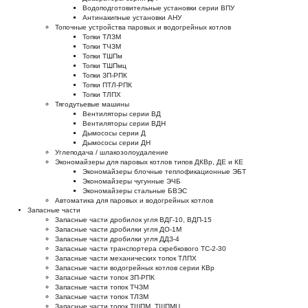
Водоподготовительные установки серии ВПУ
Антинакипные установки АНУ
Топочные устройства паровых и водогрейных котлов
Топки ТЛЗМ
Топки ТЧЗМ
Топки ТШПм
Топки ТШПмц
Топки ЗП-РПК
Топки ПТЛ-РПК
Топки ТЛПХ
Тягодутьевые машины
Вентиляторы серии ВД
Вентиляторы серии ВДН
Дымососы серии Д
Дымососы серии ДН
Углеподача / шлакозолоудаление
Экономайзеры для паровых котлов типов ДКВр, ДЕ и КЕ
Экономайзеры блочные теплофикационные ЭБТ
Экономайзеры чугунные ЭЧБ
Экономайзеры стальные БВЭС
Автоматика для паровых и водогрейных котлов
Запасные части
Запасные части дробилок угля ВДГ-10, ВДП-15
Запасные части дробилки угля ДО-1М
Запасные части дробилки угля ДДЗ-4
Запасные части транспортера скребкового ТС-2-30
Запасные части механических топок ТЛПХ
Запасные части водогрейных котлов серии КВр
Запасные части топок ЗП-РПК
Запасные части топок ТЧЗМ
Запасные части топок ТЛЗМ
Запасные части топок ТШПМ, ТШПМЦ