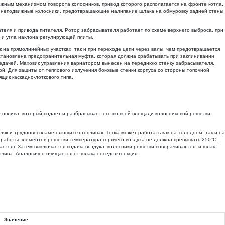
ажным механизмом поворота колосников, привод которого располагается на фронте котла.
ся неподвижные колосники, предотвращающие налипание шлака на обмуровку задней стены
ателя и привода питателя. Ротор забрасывателя работает по схеме верхнего выброса, при
а и угла наклона регулирующей плиты.
к на прямолинейных участках, так и при переходе цепи через валы, чем предотвращается
установлена предохранительная муфта, которая должна срабатывать при заклинивании
редачей. Маховик управления вариатором вынесен на переднюю стенку забрасывателя.
ой. Для защиты от теплового излучения боковые стенки корпуса со стороны топочной
щик каскадно-лоткового типа.
 топлива, который подает и разбрасывает его по всей площади колосниковой решетки.
ях и трудновоспламе-няющихся топливах. Топка может работать как на холодном, так и на
 работы элементов решетки температура горячего воздуха не должна превышать 250°С.
ется). Затем выключается подача воздуха, колосники решетки поворачиваются, и шлак
плива. Аналогично очищается от шлака соседняя секция.
Значение