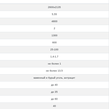
2600x2135
5,55
4800
2
1300
600
25-100
1,4-1,7
не более 1
не более 13,5
каменный и бурый уголь, антрацит
до 40
до 35
до 60
40