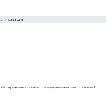
а ЗП-РПК-2-2,6-2,135
углей, антрацитов под паровыми котлами и в промышленных печах. Отличительной