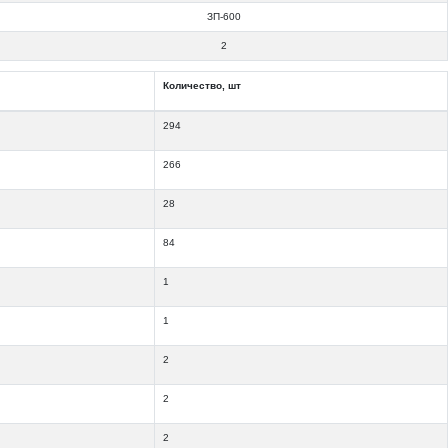
ЗП-600
2
Количество, шт
294
266
28
84
1
1
2
2
2