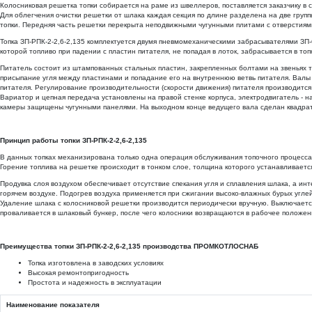
Колосниковая решетка топки собирается на раме из швеллеров, поставляется заказчику в
Для облегчения очистки решетки от шлака каждая секция по длине разделена на две гру
топки. Передняя часть решетки перекрыта неподвижными чугунными плитами с отверстиями
Топка ЗП-РПК-2-2,6-2,135 комплектуется двумя пневмомеханическими забрасывателями ЗП-
которой топливо при падении с пластин питателя, не попадая в лоток, забрасывается в 
Питатель состоит из штампованных стальных пластин, закрепленных болтами на звеньях тя
присыпание угля между пластинами и попадание его на внутреннюю ветвь питателя. Валы
питателя. Регулирование производительности (скорости движения) питателя производитс
Вариатор и цепная передача установлены на правой стенке корпуса, электродвигатель - 
камеры защищены чугунными панелями. На выходном конце ведущего вала сделан квадрат 
Принцип работы топки ЗП-РПК-2-2,6-2,135
В данных топках механизирована только одна операция обслуживания топочного процесса 
Горение топлива на решетке происходит в тонком слое, толщина которого устанавливаетс
Продувка слоя воздухом обеспечивает отсутствие спекания угля и сплавления шлака, а ин
горячем воздухе. Подогрев воздуха применяется при сжигании высоко-влажных бурых угл
Удаление шлака с колосниковой решетки производится периодически вручную. Выключается
проваливается в шлаковый бункер, после чего колосники возвращаются в рабочее положен
Преимущества топки ЗП-РПК-2-2,6-2,135 производства ПРОМКОТЛОСНАБ
Топка изготовлена в заводских условиях
Высокая ремонтопригодность
Простота и надежность в эксплуатации
Наименование показателя