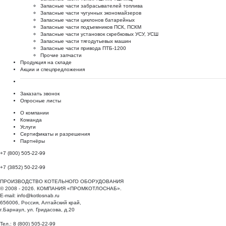
Запасные части забрасывателей топлива
Запасные части чугунных экономайзеров
Запасные части циклонов батарейных
Запасные части подъемников ПСК, ПСКМ
Запасные части установок скребковых УСУ, УСШ
Запасные части тягодутьевых машин
Запасные части привода ПТБ-1200
Прочие запчасти
Продукция на складе
Акции и спецпредложения
Заказать звонок
Опросные листы
О компании
Команда
Услуги
Сертификаты и разрешения
Партнёры
+7 (800) 505-22-99
+7 (3852) 50-22-99
ПРОИЗВОДСТВО КОТЕЛЬНОГО ОБОРУДОВАНИЯ
© 2008 - 2026. КОМПАНИЯ «ПРОМКОТЛОСНАБ».
E-mail:
info@kotlosnab.ru
656006
,
Россия
,
Алтайский край
,
г.Барнаул
,
ул. Гридасова, д.20
Тел.: 8 (800) 505-22-99