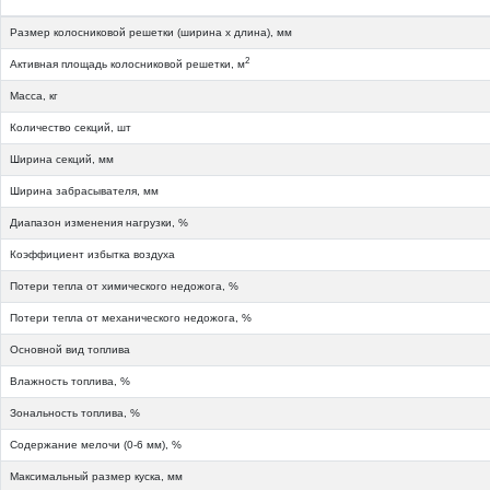
Размер колосниковой решетки (ширина х длина), мм
2
Активная площадь колосниковой решетки, м
Масса, кг
Количество секций, шт
Ширина секций, мм
Ширина забрасывателя, мм
Диапазон изменения нагрузки, %
Коэффициент избытка воздуха
Потери тепла от химического недожога, %
Потери тепла от механического недожога, %
Основной вид топлива
Влажность топлива, %
Зональность топлива, %
Содержание мелочи (0-6 мм), %
Максимальный размер куска, мм