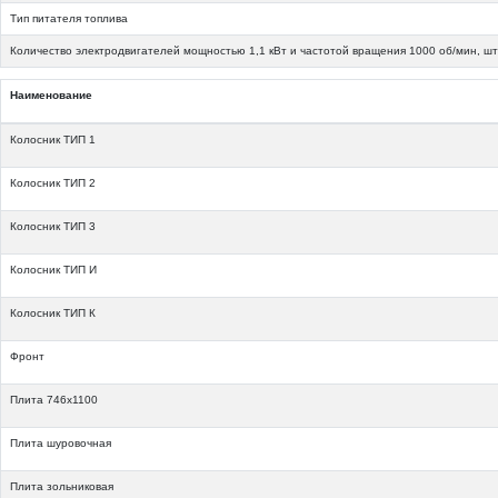
Тип питателя топлива
Количество электродвигателей мощностью 1,1 кВт и частотой вращения 1000 об/мин, шт
Наименование
Колосник ТИП 1
Колосник ТИП 2
Колосник ТИП 3
Колосник ТИП И
Колосник ТИП К
Фронт
Плита 746х1100
Плита шуровочная
Плита зольниковая