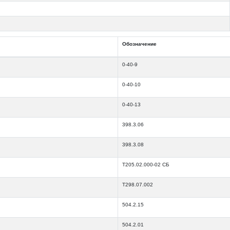
Обозначение
0-40-9
0-40-10
0-40-13
398.3.06
398.3.08
Т205.02.000-02 СБ
Т298.07.002
504.2.15
504.2.01