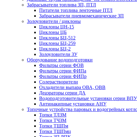
Забрасыватели топлива ЗП, ПТЛ
Питатели топлива ленточные ПТЛ
Забрасыватели пневмомеханические ЗП
Золоуловители / циклоны
Циклоны ЦН-15
Циклоны ЦБ
Циклоны БЦ-512
Циклоны БЦ-259
Циклоны БЦ-2
Золоуловители ЗУ
Оборудование водоподготовки
Фильтры серии ФОВ
Фильтры серии ФИПа
Фильтры серии ФИПр
Солерастворители
Охладители выпара ОВА, ОВВ
Деаэраторы серии ДА
Водоподготовительные установки серии ВПУ
Антинакипные установки АНУ
Топочные устройства паровых и водогрейных котл
Топки ТЛЗМ
Топки ТЧЗМ
Топки ТШПм
Топки ТШПмц
Топки ЗП-РПК