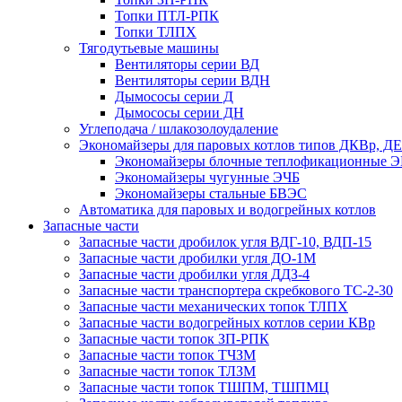
Топки ПТЛ-РПК
Топки ТЛПХ
Тягодутьевые машины
Вентиляторы серии ВД
Вентиляторы серии ВДН
Дымососы серии Д
Дымососы серии ДН
Углеподача / шлакозолоудаление
Экономайзеры для паровых котлов типов ДКВр, ДЕ
Экономайзеры блочные теплофикационные 
Экономайзеры чугунные ЭЧБ
Экономайзеры стальные БВЭС
Автоматика для паровых и водогрейных котлов
Запасные части
Запасные части дробилок угля ВДГ-10, ВДП-15
Запасные части дробилки угля ДО-1М
Запасные части дробилки угля ДДЗ-4
Запасные части транспортера скребкового ТС-2-30
Запасные части механических топок ТЛПХ
Запасные части водогрейных котлов серии КВр
Запасные части топок ЗП-РПК
Запасные части топок ТЧЗМ
Запасные части топок ТЛЗМ
Запасные части топок ТШПМ, ТШПМЦ