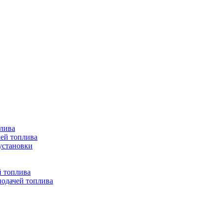
лива
ей топлива
установки
й топлива
одачей топлива