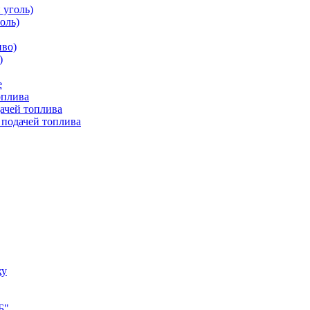
 уголь)
оль)
иво)
)
е
оплива
ачей топлива
 подачей топлива
ху
Б"