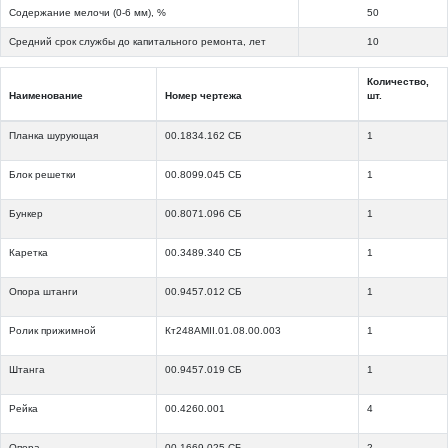
Содержание мелочи (0-6 мм), %
50
Средний срок службы до капитального ремонта, лет
10
Количество,
Наименование
Номер чертежа
шт.
Планка шурующая
00.1834.162 СБ
1
Блок решетки
00.8099.045 СБ
1
Бункер
00.8071.096 СБ
1
Каретка
00.3489.340 СБ
1
Опора штанги
00.9457.012 СБ
1
Ролик прижимной
Кт248АМII.01.08.00.003
1
Штанга
00.9457.019 СБ
1
Рейка
00.4260.001
4
Опора
00.1669.025 СБ
2