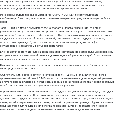
сортированных и рядовых каменных и бурых углей. Устанавливается в котельных,
оснащенных системами подачи топлива и золоудаления. Топка устанавливается на
паровые и водогрейные котлы малой мощности, промышленные печи.
Менеджеры отдела продаж
компании «ПРОМКОТЛОСНАБ» помогут подобрать
необходимую Вам топку, предоставят технико-коммерческое предложение в кратчайшие
сроки.
Топка ТШПм-1,5 может быть изготовлена правого и левого исполнения, то есть с
расположением дутьевого вентилятора справа или слева от фронта топки, если смотреть
со стороны бункера топлива. Работа топки ТШПм-1,5 автоматизируется. Топка состоит из
следующих основных частей: блок топочный; нижняя часть топки; шурующая планка;
каретка; рама привода; бункер; привод каретки; штанга; камера дожигания (по
согласованию с Заказчиком); дутьевой вентилятор.
Блок решетки состоит из колосниковой решетки, состоящей из беспровальных колосников,
которые крепятся с помощью болтов к водоохлаждающей решетке из труб. Блок решетки
предназначен для поддержания горящего слоя топки.
Основание состоит из рамы, сваренной из швеллеров, боковых стенок, блока решетки,
перегородок, люка смотрового.
Отличительными особенностями конструкции топки ТШПм-1,5 от аналогичных топок
производительностью более 1,5 МВт являются: расположение водоохлаждаемой решетки
из труб перпендикулярно оси топки, экранирование зоны горения справа и слева водяными
коробами, а также отсутствие чугунных колосников решетки.
Перегородки делят данное основание на зоны дутья для упорядоченного подвода воздуха
к горящему слою топлива. На основании устанавливаются все сборочные единицы и
детали топки. Шурующая планка состоит из собственно планки и труб, которые охлаждают
планку водой и через которые на планку передаётся усилие от привода. Шурующая планка
предназначена для продвижения топлива по решетке, шуровки горящего слоя, сброса
выгоревшего шлака и подачи раскаленных кусочков топлива под свежее топливо.