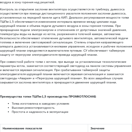
воздуха в зону горения над решеткой.
Контроль за открытием заслонки вентилятора осуществляется по тумблеру, дымососа
осуществляется при помощи дистанционного указателя положения заслонки дымососа,
установленных на передней панели щита КИП. Диапазон регулирования мощности топки
ТШПм-1,5 обеспечивается изменением интервала времени между циклами хода
шурующей планки и объема подачи дутьевого воздуха в зоны горения топлива. При
прекращении подачи электроэнергии и отклонениях от допустимых значений давления,
температуры воды на выходе из котла, разрежения в топочной камере, автоматика
безопасности обеспечивает отключение дутьевого вентилятора, автоматической подачи
топлива и включение светозвуковой сигнализации. Степень открытия направляющего
аппарата дымососа устанавливается кнопками управления, исходное и рабочее положения
шурующей планки определяются выключателем путевым. СУ обеспечивает таймерную
защиту от перегрузки электродвигателя привода шурующей планки.
При совместной работе топки с котлом, при выходе за установленные технологические
параметры котла, зажигается соответствующий светодиод на панели системы управления
и включается звуковая сигнализация. При срабатывании таймерной защиты
электродвигателя шурующей планки включается звуковая сигнализация и зажигаются
светодиоды «Авария» и «Перегрузка шурующей планки». Во всех аварийных случаях
закрывается заслонка вентилятора и прекращается движение шурующей планки.
Преимущества топки ТШПм-1,5 производства ПРОМКОТЛОСНАБ
Топка изготовлена в заводских условиях
Высокая ремонтопригодность
Простота и надежность в эксплуатации
Наименование показателя
Значение