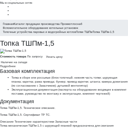
Мы в социальных сетях
Главная
Каталог продукции производства Промкотлоснаб
Вспомогательное оборудование котельных установок
Топочные устройства паровых и водогрейных котлов
Топки ТШПм
Топка ТШПм-1,5
Топка ТШПм-1,5
Стоимость товара
По запросу
Узнать цену
Наличие на складе
Подробнее
Базовая комплектация
Топка в сборе или россыпью (блок топочный; нижняя часть топки; шурующая
планка; каретка; рама привода; бункер; привод каретки; штанга; камера дожигания
(по согласованию с Заказчиком); дутьевой вентилятор)
Эксплуатационная документация (паспорта на оборудование входящее в комплект
поставки, руководство по монтажу и эксплуатации, комплект чертежей)
Документация
Топка ТШПм-1,5. Техническое описание.
Топка ТШПм-1,5. Сертификат ТР ТС.
Описание
Технические характеристики
Запасные части
Топка механическая ТШПм-1,5 с шурующей планкой предназначена для сжигания