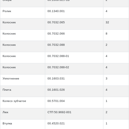
Ролик
00.1340.001
4
Колосник
00.7032.065
32
Колосник
00.7032.066
8
Колосник
00.7032.088
2
Колосник
00.7032.088-01
4
Колосник
00.7032.088-02
4
Уплотнение
00.1603.031
3
Плита
00.1601.026
4
Колесо зубчатое
00.5701.004
1
Люк
СТП 50.9692-001
2
Втулка
00.4520.021
1