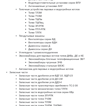
Водоподготовительные установки серии ВПУ
Антинакипные установки АНУ
Топочные устройства паровых и водогрейных котлов
Топки ТЛЗМ
Топки ТЧЗМ
Топки ТШПм
Топки ТШПмц
Топки ЗП-РПК
Топки ПТЛ-РПК
Топки ТЛПХ
Тягодутьевые машины
Вентиляторы серии ВД
Вентиляторы серии ВДН
Дымососы серии Д
Дымососы серии ДН
Углеподача / шлакозолоудаление
Экономайзеры для паровых котлов типов ДКВр, ДЕ и КЕ
Экономайзеры блочные теплофикационные ЭБТ
Экономайзеры чугунные ЭЧБ
Экономайзеры стальные БВЭС
Автоматика для паровых и водогрейных котлов
Запасные части
Запасные части дробилок угля ВДГ-10, ВДП-15
Запасные части дробилки угля ДО-1М
Запасные части дробилки угля ДДЗ-4
Запасные части транспортера скребкового ТС-2-30
Запасные части механических топок ТЛПХ
Запасные части водогрейных котлов серии КВр
Запасные части топок ЗП-РПК
Запасные части топок ТЧЗМ
Запасные части топок ТЛЗМ
Запасные части топок ТШПМ, ТШПМЦ