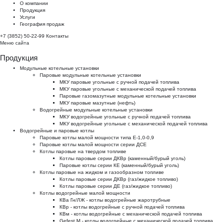
О компании
Продукция
Услуги
География продаж
+7 (3852) 50-22-99
Контакты
Меню сайта
Продукция
Модульные котельные установки
Паровые модульные котельные установки
МКУ паровые угольные с ручной подачей топлива
МКУ паровые угольные с механической подачей топлива
Паровые газомазутные модульные котельные установки
МКУ паровые мазутные (нефть)
Водогрейные модульные котельные установки
МКУ водогрейные угольные с ручной подачей топлива
МКУ водогрейные угольные с механической подачей топлива
Водогрейные и паровые котлы
Паровые котлы малой мощности типа Е-1,0-0,9
Паровые котлы малой мощности серии ДСЕ
Котлы паровые на твердом топливе
Котлы паровые серии ДКВр (каменный/бурый уголь)
Паровые котлы серии КЕ (каменный/бурый уголь)
Котлы паровые на жидком и газообразном топливе
Котлы паровые серии ДКВр (газ/жидкое топливо)
Котлы паровые серии ДЕ (газ/жидкое топливо)
Котлы водогрейные малой мощности
КВа Гн/ЛЖ - котлы водогрейные жаротрубные
КВр - котлы водогрейные с ручной подачей топлива
КВм - котлы водогрейные с механической подачей топлива
Gefest M - котлы водогрейные с механической подачей топлива