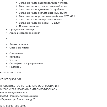
Запасные части забрасывателей топлива
Запасные части чугунных экономайзеров
Запасные части циклонов батарейных
Запасные части подъемников ПСК, ПСКМ
Запасные части установок скребковых УСУ, УСШ
Запасные части тягодутьевых машин
Запасные части привода ПТБ-1200
Прочие запчасти
Продукция на складе
Акции и спецпредложения
Заказать звонок
Опросные листы
О компании
Команда
Услуги
Сертификаты и разрешения
Партнёры
+7 (800) 505-22-99
+7 (3852) 50-22-99
ПРОИЗВОДСТВО КОТЕЛЬНОГО ОБОРУДОВАНИЯ
© 2008 - 2026. КОМПАНИЯ «ПРОМКОТЛОСНАБ».
E-mail:
info@kotlosnab.ru
656006
,
Россия
,
Алтайский край
,
г.Барнаул
,
ул. Гридасова, д.20
Тел.: 8 (800) 505-22-99