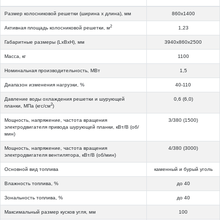
Размер колосниковой решетки (ширина х длина), мм
860x1400
2
Активная площадь колосниковой решетки, м
1,23
Габаритные размеры (LxBxH), мм
3940х860х2500
Масса, кг
1100
Номинальная производительность, МВт
1,5
Диапазон изменения нагрузки, %
40-110
Давление воды охлаждения решетки и шурующей
0,6 (6,0)
2
планки, МПа (кгс/см
)
Мощность, напряжение, частота вращения
3/380 (1500)
электродвигателя привода шурующей планки, кВт/В (об/
мин)
Мощность, напряжение, частота вращения
4/380 (3000)
электродвигателя вентилятора, кВт/В (об/мин)
Основной вид топлива
каменный и бурый уголь
Влажность топлива, %
до 40
Зональность топлива, %
до 40
Максимальный размер кусков угля, мм
100