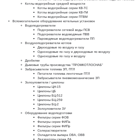
Котлы водогрейные средней мощности
Котлы водогрейные серии КВ-ТС
Котлы водогрейные серии КВ-ГМ
Котлы водогрейные серии ПТВМ
Вспомогательное оборудование котельных установок
Водоподогреватели
Подогреватели сетевой воды ПСВ
Подогреватели водоводяные ПВВ
Пароводяные водоподогреватели ПП
Воздухоподогреватели котлов
Двухходовые по воздуху и газу
Одноходовые по газу и двухходовые по воздуху
Одноходовые по газу и воздуху
Дробилки
Дымовые трубы производства "ПРОМКОТЛОСНАБ"
Забрасыватели топлива ЗП, ПТЛ
Питатели топлива ленточные ПТЛ
Забрасыватели пневмомеханические ЗП
Золоуловители / циклоны
Циклоны ЦН-15
Циклоны ЦБ
Циклоны БЦ-512
Циклоны БЦ-259
Циклоны БЦ-2
Золоуловители ЗУ
Оборудование водоподготовки
Фильтры серии ФОВ
Фильтры серии ФИПа
Фильтры серии ФИПр
Солерастворители
Охладители выпара ОВА, ОВВ
Деаэраторы серии ДА