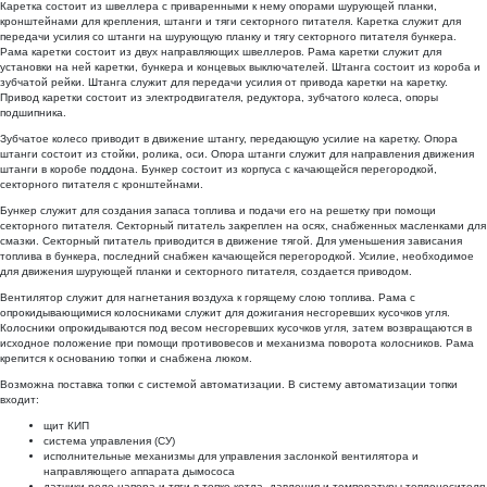
Каретка состоит из швеллера с приваренными к нему опорами шурующей планки,
кронштейнами для крепления, штанги и тяги секторного питателя. Каретка служит для
передачи усилия со штанги на шурующую планку и тягу секторного питателя бункера.
Рама каретки состоит из двух направляющих швеллеров. Рама каретки служит для
установки на ней каретки, бункера и концевых выключателей. Штанга состоит из короба и
зубчатой рейки. Штанга служит для передачи усилия от привода каретки на каретку.
Привод каретки состоит из электродвигателя, редуктора, зубчатого колеса, опоры
подшипника.
Зубчатое колесо приводит в движение штангу, передающую усилие на каретку. Опора
штанги состоит из стойки, ролика, оси. Опора штанги служит для направления движения
штанги в коробе поддона. Бункер состоит из корпуса с качающейся перегородкой,
секторного питателя с кронштейнами.
Бункер служит для создания запаса топлива и подачи его на решетку при помощи
секторного питателя. Секторный питатель закреплен на осях, снабженных масленками для
смазки. Секторный питатель приводится в движение тягой. Для уменьшения зависания
топлива в бункера, последний снабжен качающейся перегородкой. Усилие, необходимое
для движения шурующей планки и секторного питателя, создается приводом.
Вентилятор служит для нагнетания воздуха к горящему слою топлива. Рама с
опрокидывающимися колосниками служит для дожигания несгоревших кусочков угля.
Колосники опрокидываются под весом несгоревших кусочков угля, затем возвращаются в
исходное положение при помощи противовесов и механизма поворота колосников. Рама
крепится к основанию топки и снабжена люком.
Возможна поставка топки с системой автоматизации. В систему автоматизации топки
входит:
щит КИП
система управления (СУ)
исполнительные механизмы для управления заслонкой вентилятора и
направляющего аппарата дымососа
датчики-реле напора и тяги в топке котла, давления и температуры теплоносителя