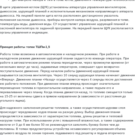
В щите управления котлом (ЩУК) установлены аппаратура управления вентилятором,
дымососом, шурующей планкой и исполнительным механизмом направляющего аппарата
дымососа. На лицевой панели щита котла расположен дистанционно указатель
положения заслонки дымососа, приборы контроля напора воздуха, разряжения в топке,
температуры воды, давления воды. СУ осуществляет управление шурующей планкой и
заслонкой вентилятора по заданной программе. На передней панели ЩУК располагаются
органы управления и индикации.
Принцип работы топки ТШПм-1,5
Работа топки возможна в автоматическом и наладочном режимах. При работе в
наладочном режиме движение шурующей планки задается по команде оператора. При
работе в автоматическом режиме планка периодически, через промежутки времени (от
нескольких минут до часа), задаваемые оператором, совершает одно возвратно-
поступательное движение. Перед началом работы (движения) шурующей планки
закрывается заслонка вентилятора. Через 10 секунд шурующая планка начинает движение
«Вперед». Движение планки «Назад» осуществляется через 4 секунды после достижения
ею рабочего положения. При движении планки вперед происходит значительное
перемещение топлива в горизонтальном направлении, а также подъем его и
переваливание через планку. Когда планка движется назад, то топливо смещается только
на 15-25 от величины сдвига в прямом направлении (в зависимости от расстояния до
угольного ящика).
Для надежного заполнения решетки топливом, а также осуществления шуровки слоя
происходит чередование ходов планки на разную длину. Выбор движения планки
определяется в зависимости от характеристик топлива, длины решетки и тепловой
нагрузки топки. При использовании угля с повышенной влажностью, а также содержанием
мелочи от 0 до 6 мм более 50 не рекомендуется заполнять бункер более чем до
половины. В топках предусмотрены устройства независимого регулирования объема
дутьевого воздуха по зонам горения, подаваемого под решетку и подача вторичного