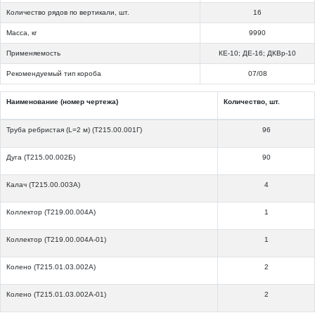
Количество рядов по вертикали, шт.
16
Масса, кг
9990
Применяемость
КЕ-10; ДЕ-16; ДКВр-10
Рекомендуемый тип короба
07/08
Наименование (номер чертежа)
Количество, шт.
Труба ребристая (L=2 м) (Т215.00.001Г)
96
Дуга (Т215.00.002Б)
90
Калач (Т215.00.003А)
4
Коллектор (Т219.00.004А)
1
Коллектор (Т219.00.004А-01)
1
Колено (Т215.01.03.002А)
2
Колено (Т215.01.03.002А-01)
2