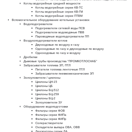
Котлы водогрейные средней мощности
Котлы водогрейные серии КВ-ТС
Котлы водогрейные серии КВ-ГМ
Котлы водогрейные серии ПТВМ
Вспомогательное оборудование котельных установок
Водоподогреватели
Подогреватели сетевой воды ПСВ
Подогреватели водоводяные ПВВ
Пароводяные водоподогреватели ПП
Воздухоподогреватели котлов
Двухходовые по воздуху и газу
Одноходовые по газу и двухходовые по воздуху
Одноходовые по газу и воздуху
Дробилки
Дымовые трубы производства "ПРОМКОТЛОСНАБ"
Забрасыватели топлива ЗП, ПТЛ
Питатели топлива ленточные ПТЛ
Забрасыватели пневмомеханические ЗП
Золоуловители / циклоны
Циклоны ЦН-15
Циклоны ЦБ
Циклоны БЦ-512
Циклоны БЦ-259
Циклоны БЦ-2
Золоуловители ЗУ
Оборудование водоподготовки
Фильтры серии ФОВ
Фильтры серии ФИПа
Фильтры серии ФИПр
Солерастворители
Охладители выпара ОВА, ОВВ
Деаэраторы серии ДА