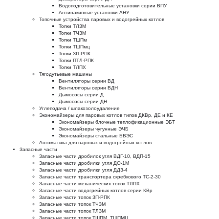
Водоподготовительные установки серии ВПУ
Антинакипные установки АНУ
Топочные устройства паровых и водогрейных котлов
Топки ТЛЗМ
Топки ТЧЗМ
Топки ТШПм
Топки ТШПмц
Топки ЗП-РПК
Топки ПТЛ-РПК
Топки ТЛПХ
Тягодутьевые машины
Вентиляторы серии ВД
Вентиляторы серии ВДН
Дымососы серии Д
Дымососы серии ДН
Углеподача / шлакозолоудаление
Экономайзеры для паровых котлов типов ДКВр, ДЕ и КЕ
Экономайзеры блочные теплофикационные ЭБТ
Экономайзеры чугунные ЭЧБ
Экономайзеры стальные БВЭС
Автоматика для паровых и водогрейных котлов
Запасные части
Запасные части дробилок угля ВДГ-10, ВДП-15
Запасные части дробилки угля ДО-1М
Запасные части дробилки угля ДДЗ-4
Запасные части транспортера скребкового ТС-2-30
Запасные части механических топок ТЛПХ
Запасные части водогрейных котлов серии КВр
Запасные части топок ЗП-РПК
Запасные части топок ТЧЗМ
Запасные части топок ТЛЗМ
Запасные части топок ТШПМ, ТШПМЦ