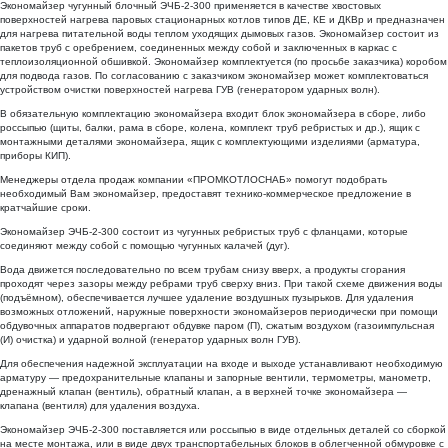
Экономайзер чугунный блочный ЭЧБ-2-300 применяется в качестве хвостовых
поверхностей нагрева паровых стационарных котлов типов ДЕ, КЕ и ДКВр и предназначен
для нагрева питательной воды теплом уходящих дымовых газов. Экономайзер состоит из
пакетов труб с оребрением, соединенных между собой и заключенных в каркас с
теплоизоляционной обшивкой. Экономайзер комплектуется (по просьбе заказчика) коробом
для подвода газов. По согласованию с заказчиком экономайзер может комплектоваться
устройством очистки поверхностей нагрева ГУВ (генератором ударных волн).
В обязательную комплектацию экономайзера входит блок экономайзера в сборе, либо
россыпью (щиты, балки, рама в сборе, колена, комплект труб ребристых и др.), ящик с
монтажными деталями экономайзера, ящик с комплектующими изделиями (арматура,
приборы КИП).
Менеджеры отдела продаж
компании «ПРОМКОТЛОСНАБ» помогут подобрать
необходимый Вам экономайзер, предоставят технико-коммерческое предложение в
кратчайшие сроки.
Экономайзер ЭЧБ-2-300 состоит из чугунных ребристых труб с фланцами, которые
соединяют между собой с помощью чугунных калачей (дуг).
Вода движется последовательно по всем трубам снизу вверх, а продукты сгорания
проходят через зазоры между ребрами труб сверху вниз. При такой схеме движения воды
(подъёмном), обеспечивается лучшее удаление воздушных пузырьков. Для удаления
возможных отложений, наружные поверхности экономайзеров периодически при помощи
обдувочных аппаратов подвергают обдувке паром (П), сжатым воздухом (газоимпульсная
(И) очистка) и ударной волной (генератор ударных волн ГУВ).
Для обеспечения надежной эксплуатации на входе и выходе устанавливают необходимую
арматуру — предохранительные клапаны и запорные вентили, термометры, манометр,
дренажный клапан (вентиль), обратный клапан, а в верхней точке экономайзера —
клапана (вентиля) для удаления воздуха.
Экономайзер ЭЧБ-2-300 поставляется или россыпью в виде отдельных деталей со сборкой
на месте монтажа, или в виде двух транспортабельных блоков в облегченной обмуровке с