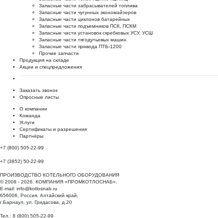
Запасные части забрасывателей топлива
Запасные части чугунных экономайзеров
Запасные части циклонов батарейных
Запасные части подъемников ПСК, ПСКМ
Запасные части установок скребковых УСУ, УСШ
Запасные части тягодутьевых машин
Запасные части привода ПТБ-1200
Прочие запчасти
Продукция на складе
Акции и спецпредложения
Заказать звонок
Опросные листы
О компании
Команда
Услуги
Сертификаты и разрешения
Партнёры
+7 (800) 505-22-99
+7 (3852) 50-22-99
ПРОИЗВОДСТВО КОТЕЛЬНОГО ОБОРУДОВАНИЯ
© 2008 - 2026. КОМПАНИЯ «ПРОМКОТЛОСНАБ».
E-mail:
info@kotlosnab.ru
656006
,
Россия
,
Алтайский край
,
г.Барнаул
,
ул. Гридасова, д.20
Тел.: 8 (800) 505-22-99