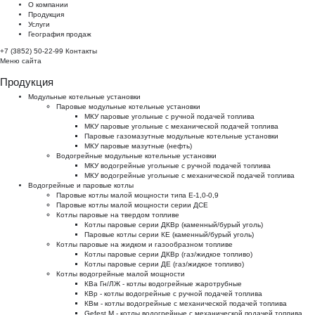
О компании
Продукция
Услуги
География продаж
+7 (3852) 50-22-99
Контакты
Меню сайта
Продукция
Модульные котельные установки
Паровые модульные котельные установки
МКУ паровые угольные с ручной подачей топлива
МКУ паровые угольные с механической подачей топлива
Паровые газомазутные модульные котельные установки
МКУ паровые мазутные (нефть)
Водогрейные модульные котельные установки
МКУ водогрейные угольные с ручной подачей топлива
МКУ водогрейные угольные с механической подачей топлива
Водогрейные и паровые котлы
Паровые котлы малой мощности типа Е-1,0-0,9
Паровые котлы малой мощности серии ДСЕ
Котлы паровые на твердом топливе
Котлы паровые серии ДКВр (каменный/бурый уголь)
Паровые котлы серии КЕ (каменный/бурый уголь)
Котлы паровые на жидком и газообразном топливе
Котлы паровые серии ДКВр (газ/жидкое топливо)
Котлы паровые серии ДЕ (газ/жидкое топливо)
Котлы водогрейные малой мощности
КВа Гн/ЛЖ - котлы водогрейные жаротрубные
КВр - котлы водогрейные с ручной подачей топлива
КВм - котлы водогрейные с механической подачей топлива
Gefest M - котлы водогрейные с механической подачей топлива