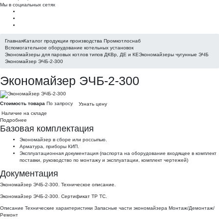
Мы в социальных сетях
Главная
Каталог продукции производства Промкотлоснаб
Вспомогательное оборудование котельных установок
Экономайзеры для паровых котлов типов ДКВр, ДЕ и КЕ
Экономайзеры чугунные ЭЧБ
Экономайзер ЭЧБ-2-300
Экономайзер ЭЧБ-2-300
Стоимость товара
По запросу
Узнать цену
Наличие на складе
Подробнее
Базовая комплектация
Экономайзер в сборе или россыпью.
Арматура, приборы КИП.
Эксплуатационная документация (паспорта на оборудование входящее в комплект
поставки, руководство по монтажу и эксплуатации, комплект чертежей)
Документация
Экономайзер ЭЧБ-2-300. Техническое описание.
Экономайзер ЭЧБ-2-300. Сертификат ТР ТС.
Описание
Технические характеристики
Запасные части экономайзера
Монтаж/Демонтаж/
Ремонт