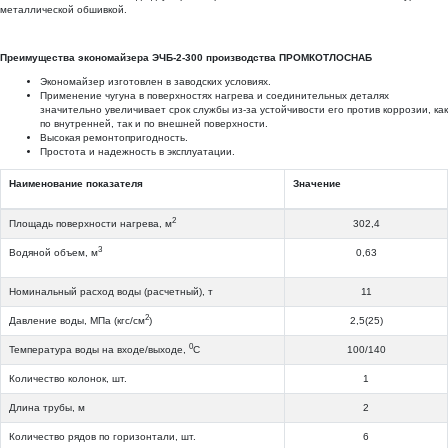
металлической обшивкой.
Преимущества экономайзера ЭЧБ-2-300 производства ПРОМКОТЛОСНАБ
Экономайзер изготовлен в заводских условиях.
Применение чугуна в поверхностях нагрева и соединительных деталях
значительно увеличивает срок службы из-за устойчивости его против коррозии, как
по внутренней, так и по внешней поверхности.
Высокая ремонтопригодность.
Простота и надежность в эксплуатации.
Наименование показателя
Значение
2
Площадь поверхности нагрева, м
302,4
3
Водяной объем, м
0,63
Номинальный расход воды (расчетный), т
11
2
Давление воды, МПа (кгс/см
)
2,5(25)
0
Температура воды на входе/выходе,
С
100/140
Количество колонок, шт.
1
Длина трубы, м
2
Количество рядов по горизонтали, шт.
6