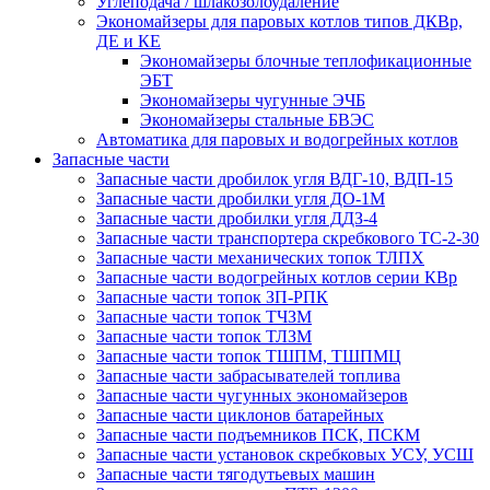
Углеподача / шлакозолоудаление
Экономайзеры для паровых котлов типов ДКВр,
ДЕ и КЕ
Экономайзеры блочные теплофикационные
ЭБТ
Экономайзеры чугунные ЭЧБ
Экономайзеры стальные БВЭС
Автоматика для паровых и водогрейных котлов
Запасные части
Запасные части дробилок угля ВДГ-10, ВДП-15
Запасные части дробилки угля ДО-1М
Запасные части дробилки угля ДДЗ-4
Запасные части транспортера скребкового ТС-2-30
Запасные части механических топок ТЛПХ
Запасные части водогрейных котлов серии КВр
Запасные части топок ЗП-РПК
Запасные части топок ТЧЗМ
Запасные части топок ТЛЗМ
Запасные части топок ТШПМ, ТШПМЦ
Запасные части забрасывателей топлива
Запасные части чугунных экономайзеров
Запасные части циклонов батарейных
Запасные части подъемников ПСК, ПСКМ
Запасные части установок скребковых УСУ, УСШ
Запасные части тягодутьевых машин