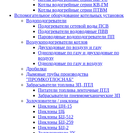
Котлы водогрейные серии КВ-ГМ
Котлы водогрейные серии ПТВМ
Вспомогательное оборудование котельных установок
Водоподогреватели
Подогреватели сетевой воды ПСВ
Подогреватели водоводяные ПВВ
Пароводяные водоподогреватели ПП
Воздухоподогреватели котлов
Двухходовые по воздуху и газу
Одноходовые по газу и двухходовые по
воздуху
Одноходовые по газу и воздуху
Дробилки
Дымовые трубы производства
"ПРОМКОТЛОСНАБ"
Забрасыватели топлива ЗП, ПТЛ
Питатели топлива ленточные ПТЛ
Забрасыватели пневмомеханические ЗП
Золоуловители / циклоны
Циклоны ЦН-15
Циклоны ЦБ
Циклоны БЦ-512
Циклоны БЦ-259
Циклоны БЦ-2
Золоуловители ЗУ