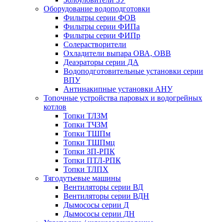
Оборудование водоподготовки
Фильтры серии ФОВ
Фильтры серии ФИПа
Фильтры серии ФИПр
Солерастворители
Охладители выпара ОВА, ОВВ
Деаэраторы серии ДА
Водоподготовительные установки серии
ВПУ
Антинакипные установки АНУ
Топочные устройства паровых и водогрейных
котлов
Топки ТЛЗМ
Топки ТЧЗМ
Топки ТШПм
Топки ТШПмц
Топки ЗП-РПК
Топки ПТЛ-РПК
Топки ТЛПХ
Тягодутьевые машины
Вентиляторы серии ВД
Вентиляторы серии ВДН
Дымососы серии Д
Дымососы серии ДН