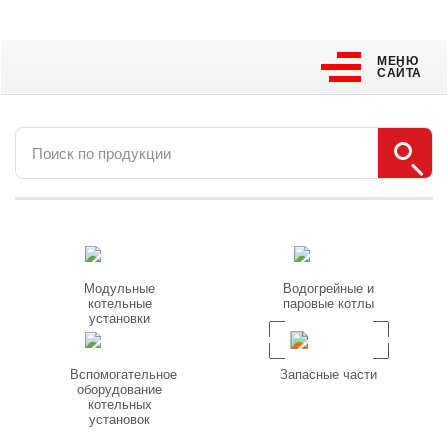
МЕНЮ
МЕНЮ
САЙТА
САЙТА
Модульные
Водогрейные и
котельные
паровые котлы
установки
Вспомогательное
Запасные части
оборудование
котельных
установок