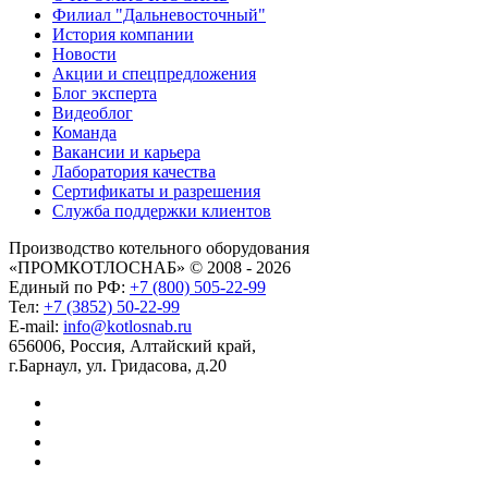
Филиал "Дальневосточный"
История компании
Новости
Акции и спецпредложения
Блог эксперта
Видеоблог
Команда
Вакансии и карьера
Лаборатория качества
Сертификаты и разрешения
Служба поддержки клиентов
Производство котельного оборудования
«ПРОМКОТЛОСНАБ» © 2008 - 2026
Единый по РФ:
+7 (800) 505-22-99
Тел:
+7 (3852) 50-22-99
E-mail:
info@kotlosnab.ru
656006
,
Россия
,
Алтайский край
,
г.Барнаул
,
ул. Гридасова, д.20