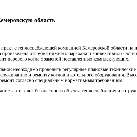
Кемеровскую область
кт с теплоснабжающей компанией Кемеровской области на пос
зведена отгрузка нижнего барабана и конвективной части пар
монт парового котла с заменой поставленных комплектующих.
льной необходимо проводить регулярные плановые технические 
уживанию и ремонту котлов и котельного оборудования. Выс
монт согласно специальным нормативным требованиям.
ние – это залог безопасности объекта теплоснабжения и сотруд