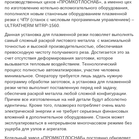
производственных цехов «ПРОМКОТЛОСНАБ», а именно цех
по изготовлению котельно-вспомогательного оборудования,
пополнился новым станочным оборудованием плазменной
резки с ЧПУ (станок с числовым программным управлением) –
ULTRATHERM MTRP-1560.
Данная установка для плазменной резки позволяет выполнять
самый сложный раскрой листового металла с максимальной
точностью и высокой производительностью, обеспечивая
превосходную чистоту получаемого реза. Достигается это за
счет отсутствия деформирования заготовки, которое
вызывается тепловым воздействием. Технологический
процесс полностью автоматизирован, участие человека
минимальное. Оператору требуется лишь задать нужную
программу обработки заготовок, а установка для плазменной
резки четко выполнит поставленную перед ней задачу,
обеспечив раскрой металла любой сложной конфигурации.
Причем все изготовленные на ней детали будут абсолютно
идентичны. Кроме того, плазморез потребляет очень мало
электрической энергии и не требует серьезных финансовых
вложений в дополнительное оборудование. Станок может
эксплуатироваться в непрерывном многочасовом режиме без
ущерба для узлов и агрегатов.
Котельный завод «ПРОМКОТЛОСНАБ» постоянно обновляет