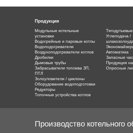
Продукция
Модульные котельные
Тягодутьевы
установки
Углеподача /
Водогрейные и паровые котлы
шлакозолоуд
Водоподогреватели
Экономайзер
Воздухоподогреватели котлов
Автоматика
Дробилки
Запасные час
Дымовые трубы
Продукция на
Забрасыватели топлива ЗП,
Опросные ли
ПТЛ
Золоуловители / циклоны
Оборудование водоподготовки
Редукторы
Топочные устройства котлов
Производство котельного 