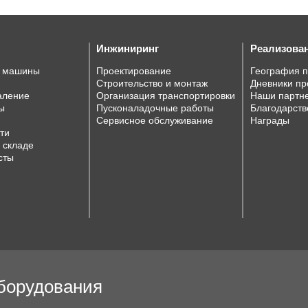
Инжиниринг
Реализова
е машины
Проектирование
География 
Строительство и монтаж
Дневники пр
аление
Организация транспортировки
Наши партн
ы
Пусконаладочные работы
Благодарств
Сервисное обслуживание
Награды
ти
 складе
сты
оборудования