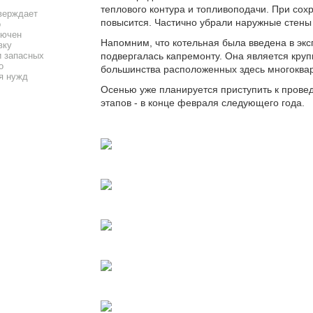
теплового контура и топливоподачи. При со
верждает
повысится. Частично убрали наружные стены 
о
лючен
Напомним, что котельная была введена в эксп
вку
подвергалась капремонту. Она является кру
 запасных
о
большинства расположенных здесь многоквар
я нужд
Осенью уже планируется приступить к прове
этапов - в конце февраля следующего года.