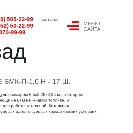
00) 505-22-99
Контакты
МЕНЮ
852) 50-22-99
И
САЙТА
 073-99-99
зад
МК-П-1,0 Н - 17 Ш.
уль размером 6,5х3,25х3,35 м., в котором
ающий на газе и жидком топливе, и
 для работы котельной. Котельная
уровых работ в суровых климатических условиях.