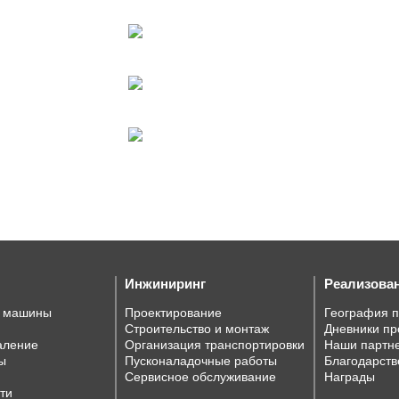
Инжиниринг
Реализова
е машины
Проектирование
География 
Строительство и монтаж
Дневники пр
аление
Организация транспортировки
Наши партн
ы
Пусконаладочные работы
Благодарств
Сервисное обслуживание
Награды
ти