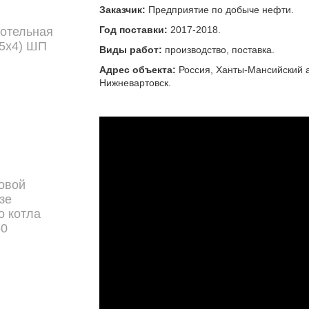
Заказчик:
Предприятие по добыче нефти.
Год поставки:
2017-2018.
отельная
,5х4) ШП
Виды работ:
производство, поставка.
Адрес объекта:
Россия, Ханты-Мансийский а
Нижневартовск.
овой
зе
о котла
50