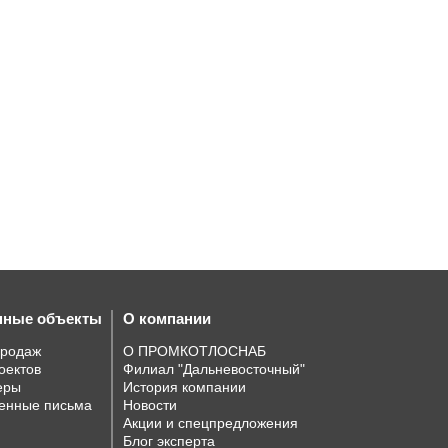
нные объекты
О компании
продаж
О ПРОМКОТЛОСНАБ
оектов
Филиал "Дальневосточный"
еры
История компании
енные письма
Новости
Акции и спецпредложения
Блог эксперта