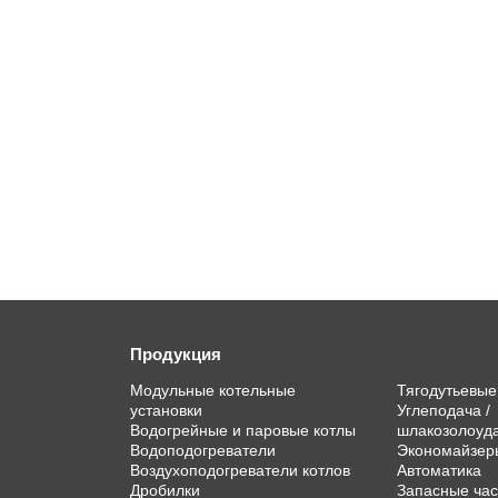
Продукция
Модульные котельные
Тягодутьевы
установки
Углеподача /
Водогрейные и паровые котлы
шлакозолоуд
Водоподогреватели
Экономайзер
Воздухоподогреватели котлов
Автоматика
Дробилки
Запасные час