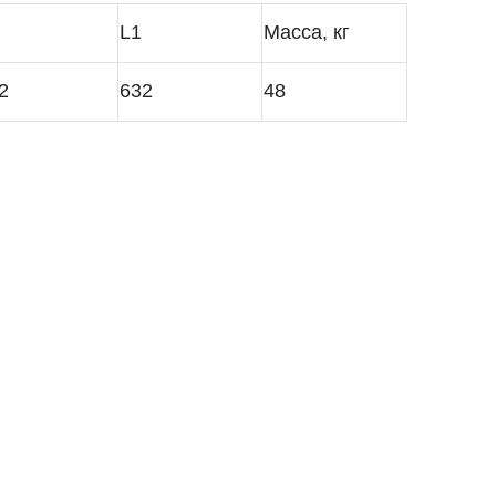
L1
Масса, кг
2
632
48