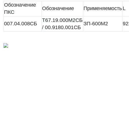
Обозначение
Обозначение
Применяемость
L
ПКС
Т67.19.000М2СБ
007.04.008СБ
ЗП-600М2
92
/ 00.9180.001СБ