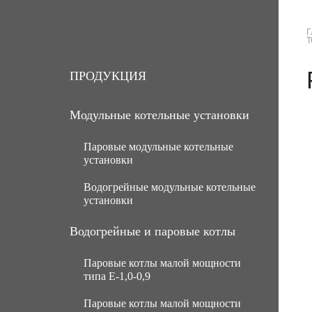
Г
О КОМПАНИИ
ПРОДУКЦИЯ
ПРОДУКЦИЯ
Модульные котельные установки
Паровые модульные котельные
установки
Водогрейные модульные котельные
МКУ паровые угольные с ручной
установки
подачей топлива
МКУ паровые угольные с
МКУ водогрейные угольные с
Водогрейные и паровые котлы
механической подачей топлива
ручной подачей топлива
Паровые котлы малой мощности
Паровые газомазутные модульные
МКУ водогрейные угольные с
типа Е-1,0-0,9
котельные установки
механической подачей топлива
Паровые котлы малой мощности
МКУ паровые мазутные (нефть)