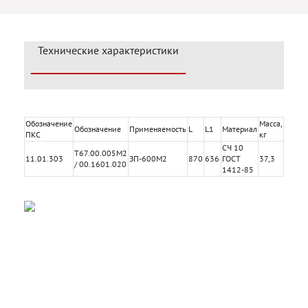
Технические характеристики
Обозначение
Масса,
Обозначение
Применяемость
L
L1
Материал
ПКС
кг
СЧ 10
Т67.00.005М2
11.01.303
ЗП-600М2
870
636
ГОСТ
37,3
/ 00.1601.020
1412-85