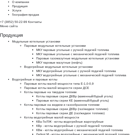
О компании
Продукция
Услуги
География продаж
+7 (3852) 50-22-99
Контакты
Меню сайта
Продукция
Модульные котельные установки
Паровые модульные котельные установки
МКУ паровые угольные с ручной подачей топлива
МКУ паровые угольные с механической подачей топлива
Паровые газомазутные модульные котельные установки
МКУ паровые мазутные (нефть)
Водогрейные модульные котельные установки
МКУ водогрейные угольные с ручной подачей топлива
МКУ водогрейные угольные с механической подачей топлива
Водогрейные и паровые котлы
Паровые котлы малой мощности типа Е-1,0-0,9
Паровые котлы малой мощности серии ДСЕ
Котлы паровые на твердом топливе
Котлы паровые серии ДКВр (каменный/бурый уголь)
Паровые котлы серии КЕ (каменный/бурый уголь)
Котлы паровые на жидком и газообразном топливе
Котлы паровые серии ДКВр (газ/жидкое топливо)
Котлы паровые серии ДЕ (газ/жидкое топливо)
Котлы водогрейные малой мощности
КВа Гн/ЛЖ - котлы водогрейные жаротрубные
КВр - котлы водогрейные с ручной подачей топлива
КВм - котлы водогрейные с механической подачей топлива
Gefest M - котлы водогрейные с механической подачей топлива