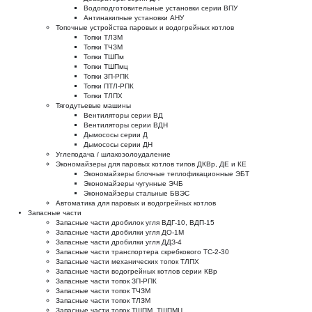
Водоподготовительные установки серии ВПУ
Антинакипные установки АНУ
Топочные устройства паровых и водогрейных котлов
Топки ТЛЗМ
Топки ТЧЗМ
Топки ТШПм
Топки ТШПмц
Топки ЗП-РПК
Топки ПТЛ-РПК
Топки ТЛПХ
Тягодутьевые машины
Вентиляторы серии ВД
Вентиляторы серии ВДН
Дымососы серии Д
Дымососы серии ДН
Углеподача / шлакозолоудаление
Экономайзеры для паровых котлов типов ДКВр, ДЕ и КЕ
Экономайзеры блочные теплофикационные ЭБТ
Экономайзеры чугунные ЭЧБ
Экономайзеры стальные БВЭС
Автоматика для паровых и водогрейных котлов
Запасные части
Запасные части дробилок угля ВДГ-10, ВДП-15
Запасные части дробилки угля ДО-1М
Запасные части дробилки угля ДДЗ-4
Запасные части транспортера скребкового ТС-2-30
Запасные части механических топок ТЛПХ
Запасные части водогрейных котлов серии КВр
Запасные части топок ЗП-РПК
Запасные части топок ТЧЗМ
Запасные части топок ТЛЗМ
Запасные части топок ТШПМ, ТШПМЦ