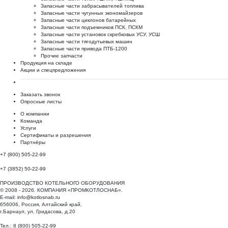
Запасные части забрасывателей топлива
Запасные части чугунных экономайзеров
Запасные части циклонов батарейных
Запасные части подъемников ПСК, ПСКМ
Запасные части установок скребковых УСУ, УСШ
Запасные части тягодутьевых машин
Запасные части привода ПТБ-1200
Прочие запчасти
Продукция на складе
Акции и спецпредложения
Заказать звонок
Опросные листы
О компании
Команда
Услуги
Сертификаты и разрешения
Партнёры
+7 (800) 505-22-99
+7 (3852) 50-22-99
ПРОИЗВОДСТВО КОТЕЛЬНОГО ОБОРУДОВАНИЯ
© 2008 - 2026. КОМПАНИЯ «ПРОМКОТЛОСНАБ».
E-mail:
info@kotlosnab.ru
656006
,
Россия
,
Алтайский край
,
г.Барнаул
,
ул. Гридасова, д.20
Тел.: 8 (800) 505-22-99