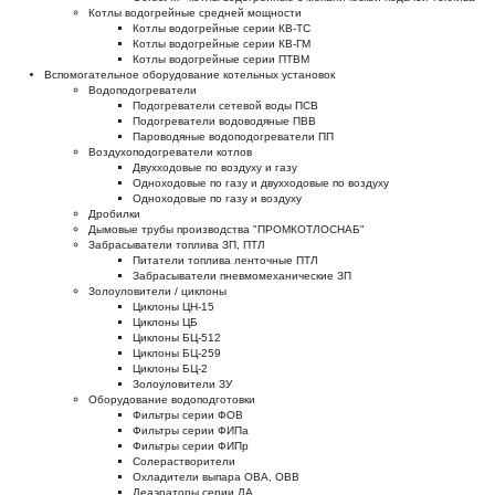
Котлы водогрейные средней мощности
Котлы водогрейные серии КВ-ТС
Котлы водогрейные серии КВ-ГМ
Котлы водогрейные серии ПТВМ
Вспомогательное оборудование котельных установок
Водоподогреватели
Подогреватели сетевой воды ПСВ
Подогреватели водоводяные ПВВ
Пароводяные водоподогреватели ПП
Воздухоподогреватели котлов
Двухходовые по воздуху и газу
Одноходовые по газу и двухходовые по воздуху
Одноходовые по газу и воздуху
Дробилки
Дымовые трубы производства "ПРОМКОТЛОСНАБ"
Забрасыватели топлива ЗП, ПТЛ
Питатели топлива ленточные ПТЛ
Забрасыватели пневмомеханические ЗП
Золоуловители / циклоны
Циклоны ЦН-15
Циклоны ЦБ
Циклоны БЦ-512
Циклоны БЦ-259
Циклоны БЦ-2
Золоуловители ЗУ
Оборудование водоподготовки
Фильтры серии ФОВ
Фильтры серии ФИПа
Фильтры серии ФИПр
Солерастворители
Охладители выпара ОВА, ОВВ
Деаэраторы серии ДА