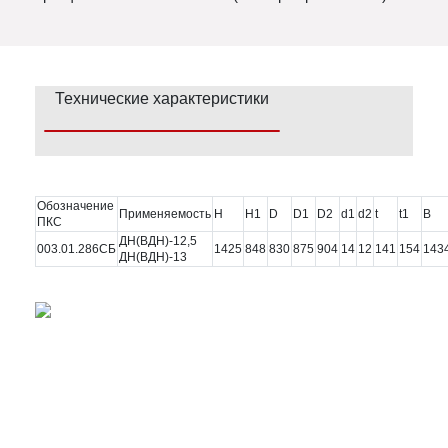
Технические характеристики
Обозначение
Применяемость
Н
Н1
D
D1
D2
d1
d2
t
t1
B
ПКС
ДН(ВДН)-12,5
003.01.286СБ
1425
848
830
875
904
14
12
141
154
143
ДН(ВДН)-13