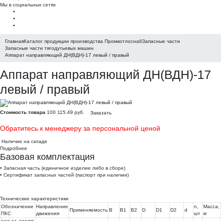
Мы в социальных сетях
Главная
Каталог продукции производства Промкотлоснаб
Запасные части
Запасные части тягодутьевых машин
Аппарат направляющий ДН(ВДН)-17 левый / правый
Аппарат направляющий ДН(ВДН)-17
левый / правый
Стоимость товара
100 115.49 руб.
Заказать
Обратитесь к менеджеру за персональной ценой
Наличие на складе
Подробнее
Базовая комплектация
• Запасная часть (единичное изделие либо в сборе)
• Сертификат запасных частей (паспорт при наличии)
Технические характеристики
Обозначение
Направление
n,
Масса,
Применяемость
В
В1
В2
D
D1
D2
d
ПКС
движения
шт
кг