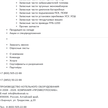
Запасные части забрасывателей топлива
Запасные части чугунных экономайзеров
Запасные части циклонов батарейных
Запасные части подъемников ПСК, ПСКМ
Запасные части установок скребковых УСУ, УСШ
Запасные части тягодутьевых машин
Запасные части привода ПТБ-1200
Прочие запчасти
Продукция на складе
Акции и спецпредложения
Заказать звонок
Опросные листы
О компании
Команда
Услуги
Сертификаты и разрешения
Партнёры
+7 (800) 505-22-99
+7 (3852) 50-22-99
ПРОИЗВОДСТВО КОТЕЛЬНОГО ОБОРУДОВАНИЯ
© 2008 - 2026. КОМПАНИЯ «ПРОМКОТЛОСНАБ».
E-mail:
info@kotlosnab.ru
656006
,
Россия
,
Алтайский край
,
г.Барнаул
,
ул. Гридасова, д.20
Тел.: 8 (800) 505-22-99