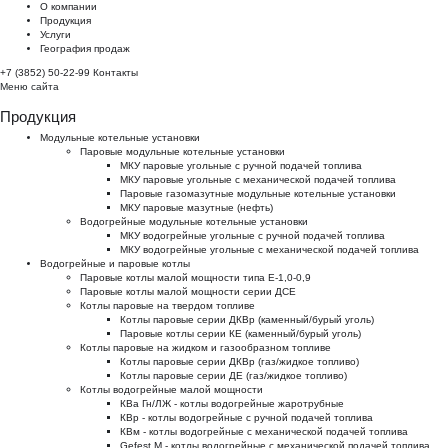
О компании
Продукция
Услуги
География продаж
+7 (3852) 50-22-99
Контакты
Меню сайта
Продукция
Модульные котельные установки
Паровые модульные котельные установки
МКУ паровые угольные с ручной подачей топлива
МКУ паровые угольные с механической подачей топлива
Паровые газомазутные модульные котельные установки
МКУ паровые мазутные (нефть)
Водогрейные модульные котельные установки
МКУ водогрейные угольные с ручной подачей топлива
МКУ водогрейные угольные с механической подачей топлива
Водогрейные и паровые котлы
Паровые котлы малой мощности типа Е-1,0-0,9
Паровые котлы малой мощности серии ДСЕ
Котлы паровые на твердом топливе
Котлы паровые серии ДКВр (каменный/бурый уголь)
Паровые котлы серии КЕ (каменный/бурый уголь)
Котлы паровые на жидком и газообразном топливе
Котлы паровые серии ДКВр (газ/жидкое топливо)
Котлы паровые серии ДЕ (газ/жидкое топливо)
Котлы водогрейные малой мощности
КВа Гн/ЛЖ - котлы водогрейные жаротрубные
КВр - котлы водогрейные с ручной подачей топлива
КВм - котлы водогрейные с механической подачей топлива
Gefest M - котлы водогрейные с механической подачей топлива