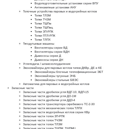
Водоподготовительные установки серии ВПУ
Антинакипные установки АНУ
Топочные устройства паровых и водогрейных котлов
Топки ТЛЗМ
Топки ТЧЗМ
Топки ТШПм
Топки ТШПмц
Топки ЗП-РПК
Топки ПТЛ-РПК
Топки ТЛПХ
Тягодутьевые машины
Вентиляторы серии ВД
Вентиляторы серии ВДН
Дымососы серии Д
Дымососы серии ДН
Углеподача / шлакозолоудаление
Экономайзеры для паровых котлов типов ДКВр, ДЕ и КЕ
Экономайзеры блочные теплофикационные ЭБТ
Экономайзеры чугунные ЭЧБ
Экономайзеры стальные БВЭС
Автоматика для паровых и водогрейных котлов
Запасные части
Запасные части дробилок угля ВДГ-10, ВДП-15
Запасные части дробилки угля ДО-1М
Запасные части дробилки угля ДДЗ-4
Запасные части транспортера скребкового ТС-2-30
Запасные части механических топок ТЛПХ
Запасные части водогрейных котлов серии КВр
Запасные части топок ЗП-РПК
Запасные части топок ТЧЗМ
Запасные части топок ТЛЗМ
Запасные части топок ТШПМ, ТШПМЦ