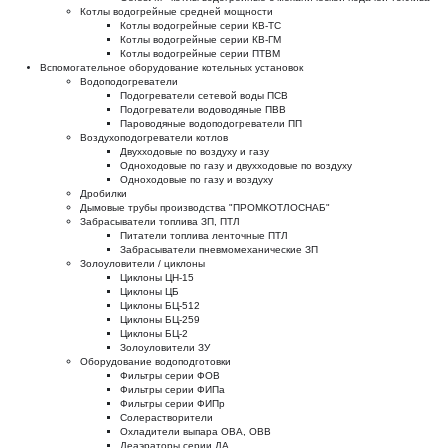
Котлы водогрейные средней мощности
Котлы водогрейные серии КВ-ТС
Котлы водогрейные серии КВ-ГМ
Котлы водогрейные серии ПТВМ
Вспомогательное оборудование котельных установок
Водоподогреватели
Подогреватели сетевой воды ПСВ
Подогреватели водоводяные ПВВ
Пароводяные водоподогреватели ПП
Воздухоподогреватели котлов
Двухходовые по воздуху и газу
Одноходовые по газу и двухходовые по воздуху
Одноходовые по газу и воздуху
Дробилки
Дымовые трубы производства "ПРОМКОТЛОСНАБ"
Забрасыватели топлива ЗП, ПТЛ
Питатели топлива ленточные ПТЛ
Забрасыватели пневмомеханические ЗП
Золоуловители / циклоны
Циклоны ЦН-15
Циклоны ЦБ
Циклоны БЦ-512
Циклоны БЦ-259
Циклоны БЦ-2
Золоуловители ЗУ
Оборудование водоподготовки
Фильтры серии ФОВ
Фильтры серии ФИПа
Фильтры серии ФИПр
Солерастворители
Охладители выпара ОВА, ОВВ
Деаэраторы серии ДА