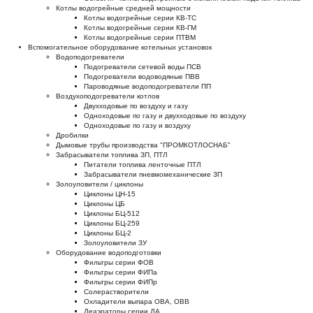
Котлы водогрейные средней мощности
Котлы водогрейные серии КВ-ТС
Котлы водогрейные серии КВ-ГМ
Котлы водогрейные серии ПТВМ
Вспомогательное оборудование котельных установок
Водоподогреватели
Подогреватели сетевой воды ПСВ
Подогреватели водоводяные ПВВ
Пароводяные водоподогреватели ПП
Воздухоподогреватели котлов
Двухходовые по воздуху и газу
Одноходовые по газу и двухходовые по воздуху
Одноходовые по газу и воздуху
Дробилки
Дымовые трубы производства "ПРОМКОТЛОСНАБ"
Забрасыватели топлива ЗП, ПТЛ
Питатели топлива ленточные ПТЛ
Забрасыватели пневмомеханические ЗП
Золоуловители / циклоны
Циклоны ЦН-15
Циклоны ЦБ
Циклоны БЦ-512
Циклоны БЦ-259
Циклоны БЦ-2
Золоуловители ЗУ
Оборудование водоподготовки
Фильтры серии ФОВ
Фильтры серии ФИПа
Фильтры серии ФИПр
Солерастворители
Охладители выпара ОВА, ОВВ
Деаэраторы серии ДА