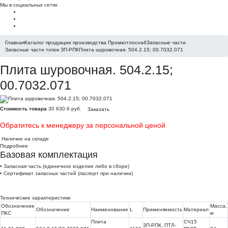
Мы в социальных сетях
Главная
Каталог продукции производства Промкотлоснаб
Запасные части
Запасные части топок ЗП-РПК
Плита шуровочная. 504.2.15; 00.7032.071
Плита шуровочная. 504.2.15;
00.7032.071
Стоимость товара
30 630.6 руб.
Заказать
Обратитесь к менеджеру за персональной ценой
Наличие на складе
Подробнее
Базовая комплектация
• Запасная часть (единичное изделие либо в сборе)
• Сертификат запасных частей (паспорт при наличии)
Технические характеристики
Обозначение
Масса,
Обозначение
Наименование
L
Применяемость
Материал
ПКС
кг
Плита
СЧ15
ЗП-РПК, ПТЛ-