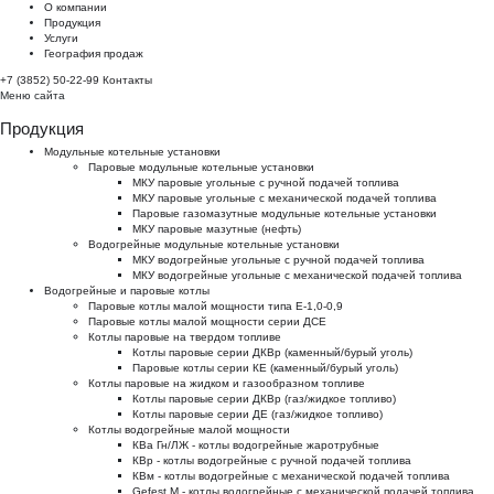
О компании
Продукция
Услуги
География продаж
+7 (3852) 50-22-99
Контакты
Меню сайта
Продукция
Модульные котельные установки
Паровые модульные котельные установки
МКУ паровые угольные с ручной подачей топлива
МКУ паровые угольные с механической подачей топлива
Паровые газомазутные модульные котельные установки
МКУ паровые мазутные (нефть)
Водогрейные модульные котельные установки
МКУ водогрейные угольные с ручной подачей топлива
МКУ водогрейные угольные с механической подачей топлива
Водогрейные и паровые котлы
Паровые котлы малой мощности типа Е-1,0-0,9
Паровые котлы малой мощности серии ДСЕ
Котлы паровые на твердом топливе
Котлы паровые серии ДКВр (каменный/бурый уголь)
Паровые котлы серии КЕ (каменный/бурый уголь)
Котлы паровые на жидком и газообразном топливе
Котлы паровые серии ДКВр (газ/жидкое топливо)
Котлы паровые серии ДЕ (газ/жидкое топливо)
Котлы водогрейные малой мощности
КВа Гн/ЛЖ - котлы водогрейные жаротрубные
КВр - котлы водогрейные с ручной подачей топлива
КВм - котлы водогрейные с механической подачей топлива
Gefest M - котлы водогрейные с механической подачей топлива