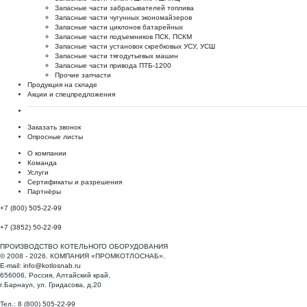
Запасные части забрасывателей топлива
Запасные части чугунных экономайзеров
Запасные части циклонов батарейных
Запасные части подъемников ПСК, ПСКМ
Запасные части установок скребковых УСУ, УСШ
Запасные части тягодутьевых машин
Запасные части привода ПТБ-1200
Прочие запчасти
Продукция на складе
Акции и спецпредложения
Заказать звонок
Опросные листы
О компании
Команда
Услуги
Сертификаты и разрешения
Партнёры
+7 (800) 505-22-99
+7 (3852) 50-22-99
ПРОИЗВОДСТВО КОТЕЛЬНОГО ОБОРУДОВАНИЯ
© 2008 - 2026. КОМПАНИЯ «ПРОМКОТЛОСНАБ».
E-mail:
info@kotlosnab.ru
656006
,
Россия
,
Алтайский край
,
г.Барнаул
,
ул. Гридасова, д.20
Тел.: 8 (800) 505-22-99