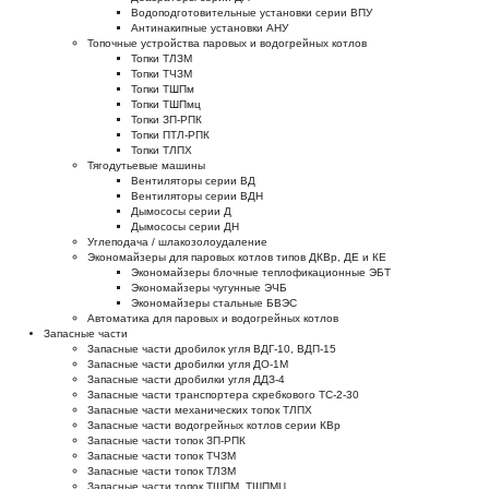
Водоподготовительные установки серии ВПУ
Антинакипные установки АНУ
Топочные устройства паровых и водогрейных котлов
Топки ТЛЗМ
Топки ТЧЗМ
Топки ТШПм
Топки ТШПмц
Топки ЗП-РПК
Топки ПТЛ-РПК
Топки ТЛПХ
Тягодутьевые машины
Вентиляторы серии ВД
Вентиляторы серии ВДН
Дымососы серии Д
Дымососы серии ДН
Углеподача / шлакозолоудаление
Экономайзеры для паровых котлов типов ДКВр, ДЕ и КЕ
Экономайзеры блочные теплофикационные ЭБТ
Экономайзеры чугунные ЭЧБ
Экономайзеры стальные БВЭС
Автоматика для паровых и водогрейных котлов
Запасные части
Запасные части дробилок угля ВДГ-10, ВДП-15
Запасные части дробилки угля ДО-1М
Запасные части дробилки угля ДДЗ-4
Запасные части транспортера скребкового ТС-2-30
Запасные части механических топок ТЛПХ
Запасные части водогрейных котлов серии КВр
Запасные части топок ЗП-РПК
Запасные части топок ТЧЗМ
Запасные части топок ТЛЗМ
Запасные части топок ТШПМ, ТШПМЦ