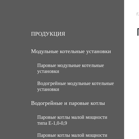
Г
О КОМПАНИИ
ПРОДУКЦИЯ
ПРОДУКЦИЯ
Модульные котельные установки
Паровые модульные котельные
установки
Водогрейные модульные котельные
МКУ паровые угольные с ручной
установки
подачей топлива
МКУ паровые угольные с
МКУ водогрейные угольные с
Водогрейные и паровые котлы
механической подачей топлива
ручной подачей топлива
Паровые котлы малой мощности
Паровые газомазутные модульные
МКУ водогрейные угольные с
типа Е-1,0-0,9
котельные установки
механической подачей топлива
Паровые котлы малой мощности
МКУ паровые мазутные (нефть)