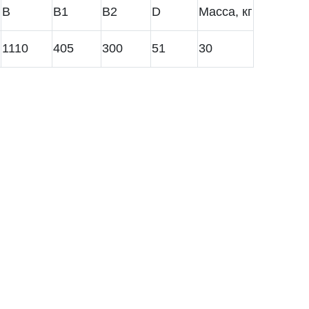
В
В1
В2
D
Масса, кг
1110
405
300
51
30