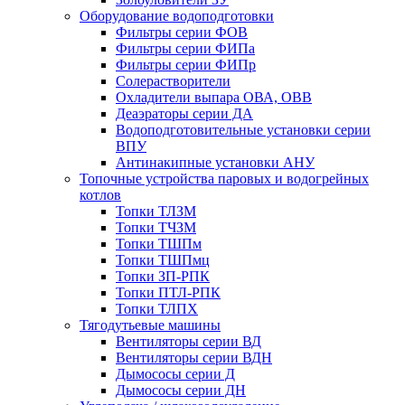
Оборудование водоподготовки
Фильтры серии ФОВ
Фильтры серии ФИПа
Фильтры серии ФИПр
Солерастворители
Охладители выпара ОВА, ОВВ
Деаэраторы серии ДА
Водоподготовительные установки серии
ВПУ
Антинакипные установки АНУ
Топочные устройства паровых и водогрейных
котлов
Топки ТЛЗМ
Топки ТЧЗМ
Топки ТШПм
Топки ТШПмц
Топки ЗП-РПК
Топки ПТЛ-РПК
Топки ТЛПХ
Тягодутьевые машины
Вентиляторы серии ВД
Вентиляторы серии ВДН
Дымососы серии Д
Дымососы серии ДН