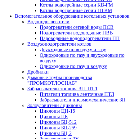
Котлы водогрейные серии КВ-ГМ
Котлы водогрейные серии ПТВМ
Вспомогательное оборудование котельных установок
Водоподогреватели
Подогреватели сетевой воды ПСВ
Подогреватели водоводяные ПВВ
Пароводяные водоподогреватели ПП
Воздухоподогреватели котлов
Двухходовые по воздуху и газу
Одноходовые по газу и двухходовые по
воздуху
Одноходовые по газу и воздуху
Дробилки
Дымовые трубы производства
"ПРОМКОТЛОСНАБ"
Забрасыватели топлива ЗП, ПТЛ
Питатели топлива ленточные ПТЛ
Забрасыватели пневмомеханические ЗП
Золоуловители / циклоны
Циклоны ЦН-15
Циклоны ЦБ
Циклоны БЦ-512
Циклоны БЦ-259
Циклоны БЦ-2
Золоуловители ЗУ