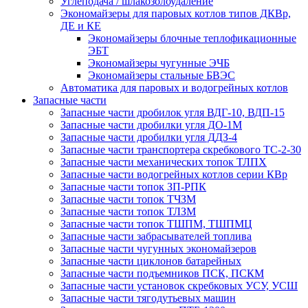
Углеподача / шлакозолоудаление
Экономайзеры для паровых котлов типов ДКВр,
ДЕ и КЕ
Экономайзеры блочные теплофикационные
ЭБТ
Экономайзеры чугунные ЭЧБ
Экономайзеры стальные БВЭС
Автоматика для паровых и водогрейных котлов
Запасные части
Запасные части дробилок угля ВДГ-10, ВДП-15
Запасные части дробилки угля ДО-1М
Запасные части дробилки угля ДДЗ-4
Запасные части транспортера скребкового ТС-2-30
Запасные части механических топок ТЛПХ
Запасные части водогрейных котлов серии КВр
Запасные части топок ЗП-РПК
Запасные части топок ТЧЗМ
Запасные части топок ТЛЗМ
Запасные части топок ТШПМ, ТШПМЦ
Запасные части забрасывателей топлива
Запасные части чугунных экономайзеров
Запасные части циклонов батарейных
Запасные части подъемников ПСК, ПСКМ
Запасные части установок скребковых УСУ, УСШ
Запасные части тягодутьевых машин