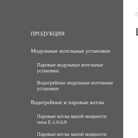
Г
О КОМПАНИИ
ПРОДУКЦИЯ
ПРОДУКЦИЯ
Модульные котельные установки
Паровые модульные котельные
установки
Водогрейные модульные котельные
МКУ паровые угольные с ручной
установки
подачей топлива
МКУ паровые угольные с
МКУ водогрейные угольные с
Водогрейные и паровые котлы
механической подачей топлива
ручной подачей топлива
Паровые котлы малой мощности
Паровые газомазутные модульные
МКУ водогрейные угольные с
типа Е-1,0-0,9
котельные установки
механической подачей топлива
Паровые котлы малой мощности
МКУ паровые мазутные (нефть)