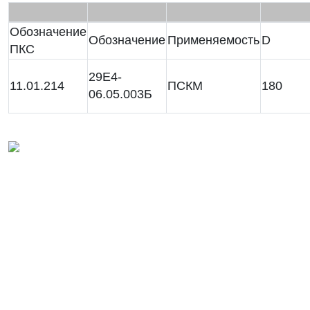
Обозначение
Обозначение
Применяемость
D
ПКС
29Е4-
11.01.214
ПСКМ
180
06.05.003Б