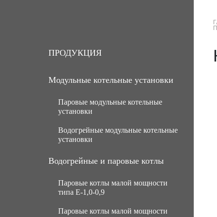
Г
О КОМПАНИИ
ПРОДУКЦИЯ
ПРОДУКЦИЯ
Модульные котельные установки
Паровые модульные котельные
установки
Водогрейные модульные котельные
МКУ паровые угольные с ручной
установки
подачей топлива
МКУ паровые угольные с
МКУ водогрейные угольные с
Водогрейные и паровые котлы
механической подачей топлива
ручной подачей топлива
Паровые котлы малой мощности
Паровые газомазутные модульные
МКУ водогрейные угольные с
типа Е-1,0-0,9
котельные установки
механической подачей топлива
Паровые котлы малой мощности
МКУ паровые мазутные (нефть)