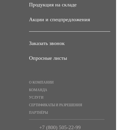
Запасные части дробилок угля
Продукция на складе
ВДГ-10, ВДП-15
Акции и спецпредложения
Запасные части дробилки угля
ДО-1М
Запасные части дробилки угля ДДЗ-4
Заказать звонок
Запасные части транспортера
скребкового ТС-2-30
Опросные листы
Запасные части механических топок
ТЛПХ
Запасные части водогрейных котлов
О КОМПАНИИ
серии КВр
КОМАНДА
УСЛУГИ
Запасные части топок ЗП-РПК
СЕРТИФИКАТЫ И РАЗРЕШЕНИЯ
Запасные части топок ТЧЗМ
ПАРТНЁРЫ
Запасные части топок ТЛЗМ
+7 (800) 505-22-99