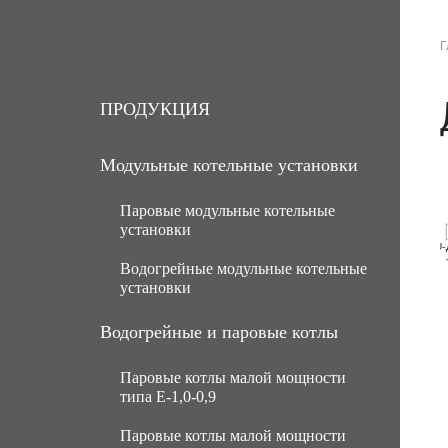
Г
О КОМПАНИИ
ПРОДУКЦИЯ
УСЛ
ПРОДУКЦИЯ
Модульные котельные установки
Паровые модульные котельные
установки
Водогрейные модульные котельные
МКУ паровые угольные с ручной
установки
подачей топлива
МКУ паровые угольные с
МКУ водогрейные угольные с
Водогрейные и паровые котлы
механической подачей топлива
ручной подачей топлива
Паровые котлы малой мощности
Паровые газомазутные модульные
МКУ водогрейные угольные с
типа Е-1,0-0,9
котельные установки
механической подачей топлива
Паровые котлы малой мощности
МКУ паровые мазутные (нефть)