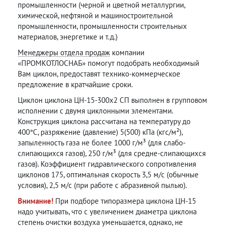
промышленности (черной и цветной металлургии,
химической, нефтяной и машиностроительной
промышленности, промышленности строительных
материалов, энергетике и т.д.)
Менеджеры отдела продаж
компании
«ПРОМКОТЛОСНАБ» помогут подобрать необходимый
Вам циклон, предоставят технико-коммерческое
предложение в кратчайшие сроки.
Циклон циклона ЦН-15-300х2 СП выполнен в групповом
исполнении с двумя циклонными элементами.
Конструкция циклона рассчитана на температуру до
400°С, разряжение (давление) 5(500) кПа (кгс/м²),
запыленность газа не более 1000 г/м³ (для слабо-
слипающихся газов), 250 г/м³ (для средне-слипающихся
газов). Коэффициент гидравлического сопротивления
циклонов 175, оптимальная скорость 3,5 м/с (обычные
условия), 2,5 м/с (при работе с абразивной пылью).
Внимание!
При подборе типоразмера циклона ЦН-15
надо учитывать, что с увеличением диаметра циклона
степень очистки воздуха уменьшается, однако, не