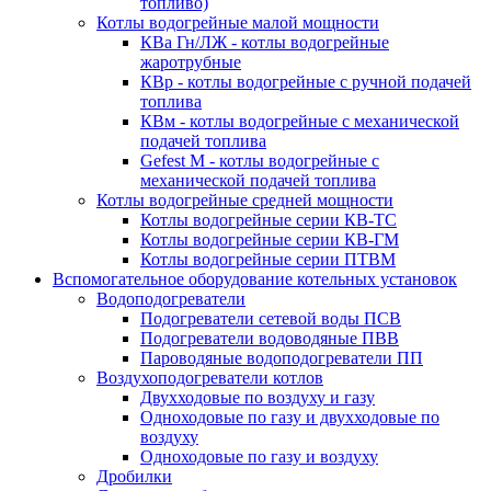
топливо)
Котлы водогрейные малой мощности
КВа Гн/ЛЖ - котлы водогрейные
жаротрубные
КВр - котлы водогрейные с ручной подачей
топлива
КВм - котлы водогрейные с механической
подачей топлива
Gefest M - котлы водогрейные с
механической подачей топлива
Котлы водогрейные средней мощности
Котлы водогрейные серии КВ-ТС
Котлы водогрейные серии КВ-ГМ
Котлы водогрейные серии ПТВМ
Вспомогательное оборудование котельных установок
Водоподогреватели
Подогреватели сетевой воды ПСВ
Подогреватели водоводяные ПВВ
Пароводяные водоподогреватели ПП
Воздухоподогреватели котлов
Двухходовые по воздуху и газу
Одноходовые по газу и двухходовые по
воздуху
Одноходовые по газу и воздуху
Дробилки