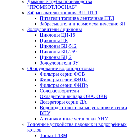
Дымовые трубы производства
"ПРОМКОТЛОСНАБ"
Забрасыватели топлива ЗП, ПТЛ
Питатели топлива ленточные ПТЛ
Забрасыватели пневмомеханические ЗП
Золоуловители / циклоны
Циклоны ЦН-15
Циклоны ЦБ
Циклоны БЦ-512
Циклоны БЦ-259
Циклоны БЦ-2
Золоуловители ЗУ
Оборудование водоподготовки
Фильтры серии ФОВ
Фильтры серии ФИПа
Фильтры серии ФИПр
Солерастворители
Охладители выпара ОВА, ОВВ
Деаэраторы серии ДА
Водоподготовительные установки серии
ВПУ
Антинакипные установки АНУ
Топочные устройства паровых и водогрейных
котлов
Топки ТЛЗМ