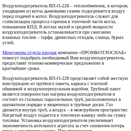
Воздухоподогреватель ВП-О-228 – теплообменник, в котором,
уходящими из котла дымовыми газами подогревается воздух
перед подачей в котел. Воздухоподогреватель служит для
стабилизации процесса горения в топочной части котла,
повышения КПД. В котлах малой и средней мощности
воздухоподогреватель устанавливается при сжигании
влажных топлив – торфа, древесных отходов, сланца, бурых
углей.
Менеджеры отдела продаж
компании «ПРОМКОТЛОСНАБ»
помогут подобрать необходимый Вам воздухоподогреватель,
предоставят технико-коммерческое предложение в
кратчайшие сроки.
Воздухоподогреватель ВП-О-228 представляет собой жесткую
конструкцию из трубного пакета, каркаса с плотной
обшивкой и воздухоперепускным коробом. Трубный пакет
является поверхностью нагрева воздухоподогревателя и
состоит из стальных параллельных труб, расположенных в
шахматном порядке и вваренных в трубные доски. Газ
движется внутри труб, а воздух – в межтрубном пространстве.
Нагретый воздух подается в топочную камеру либо на сушку
топлива. Установка воздухоподогревателя увеличивает
экономичность котельного агрегата за счет снижения потерь
тепла с уходящими газами. При применении