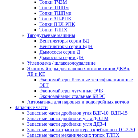
Топки ТЧЗМ
Топки ТШПм
Топки ТШПмц
Топки ЗП-РПК
Топки ПТЛ-РПК
Топки ТЛПХ
Тягодутьевые машины
Вентиляторы серии ВД
Вентиляторы серии ВДН
Дымососы серии Д
Дымососы серии ДН
Углеподача / шлакозолоудаление
Экономайзеры для паровых котлов типов ДКВр,
ДЕ и КЕ
Экономайзеры блочные теплофикационные
ЭБТ
Экономайзеры чугунные ЭЧБ
Экономайзеры стальные БВЭС
Автоматика для паровых и водогрейных котлов
Запасные части
Запасные части дробилок угля ВДГ-10, ВДП-15
Запасные части дробилки угля ДО-1М
Запасные части дробилки угля ДДЗ-4
Запасные части транспортера скребкового ТС-2-30
Запасные части механических топок ТЛПХ